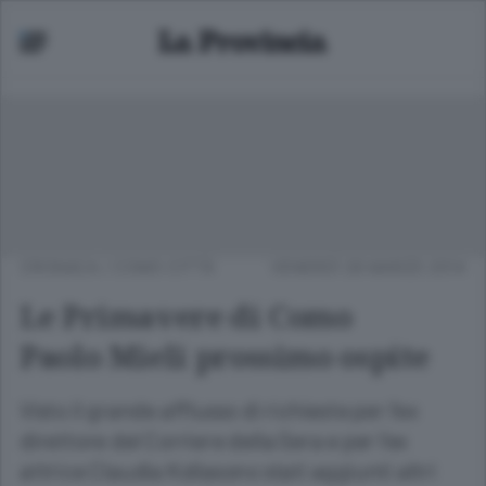
CRONACA
/
COMO CITTÀ
VENERDÌ 28 MARZO 2014
Le Primavere di Como
Paolo Mieli prossimo ospite
Visto il grande afflusso di richieste per l’ex
direttore del Corriere della Sera e per l’ex
attrice Claudia Kollasono stati aggiunti altri