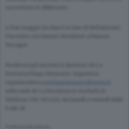
non temere le differenze .
A fine maggio (la data è in fase di definizione)
l’incontro con Daniel Libeskind. a Palazzo
Terragni.
Modererà gli incontri il direttore de La
Provincia
Diego Minonzio
. Segreteria
organizzativa
www.leprimaveredicomo.it
nella sede de La Provincia in via Paoli 21:
Telefono: 031-582.420, da lunedì a venerdì dalle
9 alle 16.
© RIPRODUZIONE RISERVATA