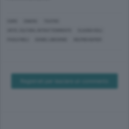
COMO
CINEMA
TEATRO
ARTE, CULTURA, INTRATTENIMENTO
CLAUDIA KOLL
PAOLO MIELI
DANIEL LIBESKIND
WILFRID NAPIER
Registrati per lasciare un commento