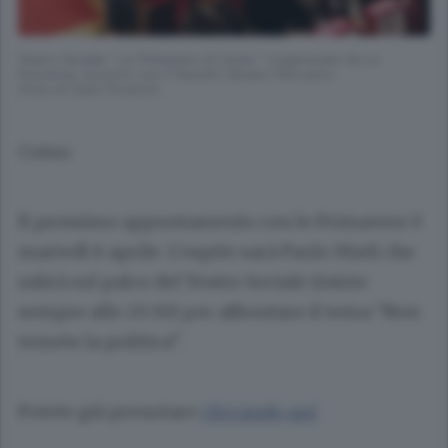
Teatro Sociale " Le Primavere di Como " organizzate da La
Provincia, incontro con il filosofo Silvano Petrosino
(Foto di Carlo Pozzoni)
Como
Il prossimo appuntamento con le Primavere è
martedì 8 aprile. L’ospite sarà
Paolo Mieli
che
salirà sul palco del Teatro Sociale (inizio
sempre alle 20.30) per affrontare il tema “Non
temete la politica”.
Potete già prenotare
cliccando qui