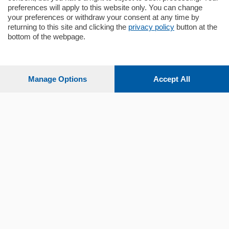
preferences will apply to this website only. You can change
your preferences or withdraw your consent at any time by
Sezioni
returning to this site and clicking the
privacy policy
button at the
bottom of the webpage.
Settimanali
Manage Options
Accept All
Territorio
Sport
Chi Siamo
Servizi