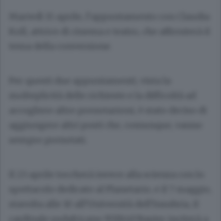
Martedì 15 aprile, l’appuntamento con
Claudia
Koll
, attrice di cinema e teatro, che affronterà il
tema della conversione.
Per questi due appuntamenti, vista la
molteplicità delle richieste e la difficoltà ad
accogliere altre prenotazioni, è stato deciso di
aggiungere altri posti che, comunque, vanno
sempre prenotati.
Il 23 aprile toccherà invece alla scienza con lo
spettacolo dedicato al Planetario, e il 7 maggio,
stavolta alle 10 all’Università dell’Insubria, il
cardinale sudafricano
Wilfrid Napier
inciterà a