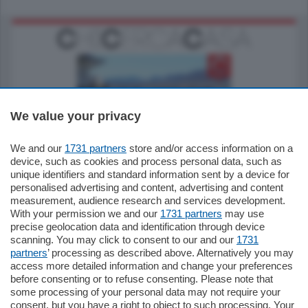
We value your privacy
770.000
€
We and our
1731 partners
store and/or access information on a
device, such as cookies and process personal data, such as
Como - Como
unique identifiers and standard information sent by a device for
Plurilocale
personalised advertising and content, advertising and content
in zona residenziale e tranquilla,
measurement, audience research and services development.
proponiamo prestigioso e luminoso
appartamento all'ultimo piano di uno
With your permission we and our
1731 partners
may use
stabile signorile …
precise geolocation data and identification through device
scanning. You may click to consent to our and our
1731
mq.
140
locali:
5
partners
’ processing as described above. Alternatively you may
access more detailed information and change your preferences
before consenting or to refuse consenting. Please note that
some processing of your personal data may not require your
consent, but you have a right to object to such processing. Your