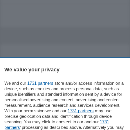
Sezioni
We value your privacy
Settimanali
We and our
1731 partners
store and/or access information on a
device, such as cookies and process personal data, such as
unique identifiers and standard information sent by a device for
Territorio
personalised advertising and content, advertising and content
measurement, audience research and services development.
With your permission we and our
1731 partners
may use
Sport
precise geolocation data and identification through device
scanning. You may click to consent to our and our
1731
partners
’ processing as described above. Alternatively you may