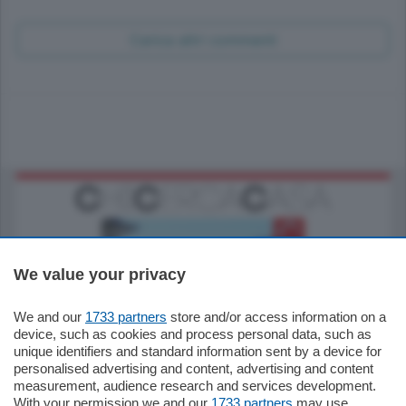
Carica altri commenti
We value your privacy
We and our
1733 partners
store and/or access information on a
770.000
€
device, such as cookies and process personal data, such as
unique identifiers and standard information sent by a device for
Como - Como
personalised advertising and content, advertising and content
Plurilocale
measurement, audience research and services development.
in zona residenziale e tranquilla,
With your permission we and our
1733 partners
may use