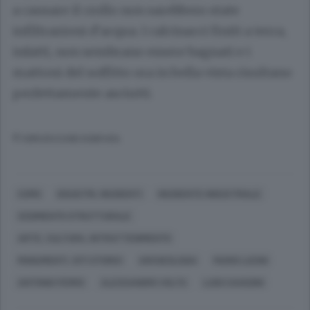
a causare il crollo non sarebbero state
infiltrazioni d’acqua. I calcinacci finiti a terra,
infatti, non sembrano essere bagnati e i
mattoni del soffitto ora in bella vista risultano
perfettamente asciutti.
© RIPRODUZIONE RISERVATA
COMO
DISASTRI, INCIDENTI
INCIDENTE INDUSTRIALE
CEDIMENTO STRUTTURALE
ARTE, CULTURA, INTRATTENIMENTO
MONUMENTI, SITI STORICI
ARCHEOLOGIA
MARIO LUCINI
ANTONIO FERRO
ALESSANDRO VOLTA
LUIGI CAVADINI