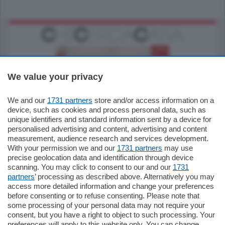
We value your privacy
We and our
1731 partners
store and/or access information on a
185.000
€
device, such as cookies and process personal data, such as
unique identifiers and standard information sent by a device for
Cernobbio - Como
personalised advertising and content, advertising and content
Appartamento
measurement, audience research and services development.
Situato nella tranquilla frazione di Piazza
With your permission we and our
1731 partners
may use
Santo Stefano, in un contesto riservato e a
precise geolocation data and identification through device
pochi minuti …
scanning. You may click to consent to our and our
1731
partners
’ processing as described above. Alternatively you may
mq.
80
access more detailed information and change your preferences
before consenting or to refuse consenting. Please note that
some processing of your personal data may not require your
consent, but you have a right to object to such processing. Your
preferences will apply to this website only. You can change