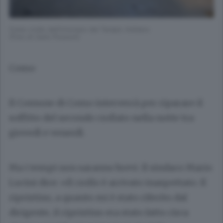
Como crollo dell'intonaco del Tempio Voltiano
(Foto di Carlo Pozzoni)
Como
Il Comune di Como interverrà per riparare il
soffitto del secondo crollato nella notte tra
giovedì e venerdì.
Ma i tempi non saranno brevi. Il sindaco
Mario
Lucini
dice: «Il crollo è arrivato inaspettato. Il
ripristino, a quanto mi è stato riferito dal
dirigente, il ripristino era stato fatto circa