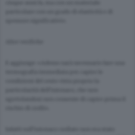
cinque anni fa, ma con un materiale
particolare con un grado di elasticità e di
spessore significativi».
Altre verifiche
E aggiunge: «Adesso sarà necessario fare una
termografia immediata per capire le
condizioni del resto vista proprio la
particolarità dell’intonaco, che non
sgretolandosi non consente di capire prima il
rischio di crolli».
Infatti sull’intonaco crollato non era stato