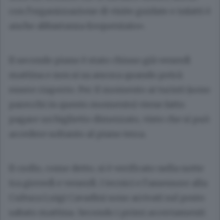
con l’organizzazione di visite guidate e infatti è
anche abbastanza frequentato».
Il secondo piano è stato chiuso già venerdì
mattina e non si sa ancora quando potrà
essere riaperto. Per il momento ai turisti (sono
parecchi in questo momento) viene fatto
pagare un biglietto dimezzato, visto che si può
accedere soltanto al piano terra.
Il crollo, come detto, si è verificato nella notte
tra giovedì e venerdì. I tecnici e l’assessore alla
Cultura
Luigi Cavadini
sono arrivati sul posto
sabato mattina. Secondo i primi accertamenti