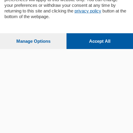
your preferences or withdraw your consent at any time by
returning to this site and clicking the
privacy policy
button at the
bottom of the webpage.
Sezioni
Settimanali
Manage Options
Accept All
Territorio
Sport
Chi Siamo
Servizi