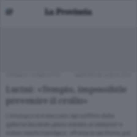
CRONACA
/
COMO CITTÀ
MARTEDÌ 08 LUGLIO 2014
Lucini: «Tempio, impossibile
prevenire il crollo»
L’intonaco si è staccato dal soffitto della
galleria Secondo piano vietato ai visitatori e
ticket ridotti Il sindaco: «Prima le verifiche, poi