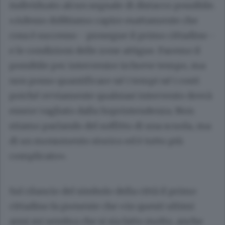
individuato alcun segnale di distacco possibile.
«Adesso dobbiamo capire esattamente che
cosa è successo - prosegue il primo cittadino -
e le condizioni delle zone attigue. Faremo il
possibile per intervenire in breve tempo, ma
non posso quantificare né i tempi né i costi
poiché ovviamente qualsiasi intervento dovrà
essere vagliato dalla Soprintendenza. Non
stiamo parlando del soffitto di una scuola, ma
di un monumento storico ed è tutto più
complicato».
Sul rilancio del simbolo della città il primo
cittadino fa presente che «in questi ultimi
anni mi sembra che si sia fatto molto, anche