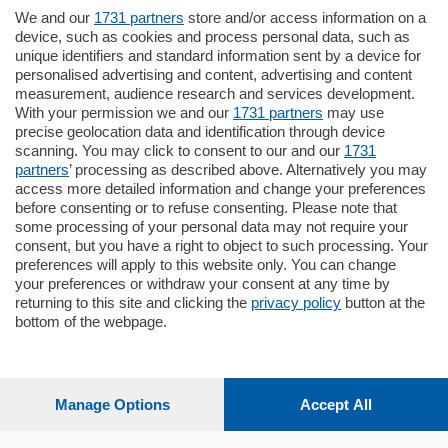
We and our
1731 partners
store and/or access information on a
795.000
€
device, such as cookies and process personal data, such as
unique identifiers and standard information sent by a device for
Como - Como
personalised advertising and content, advertising and content
Quadrilocale
measurement, audience research and services development.
Zona Como Borghi. Nel complesso di
With your permission we and our
1731 partners
may use
nuova costruzione "JIULIUS" in Classe
precise geolocation data and identification through device
Energetica A2 proponiamo ampio
scanning. You may click to consent to our and our
1731
Quadrilocale …
partners
’ processing as described above. Alternatively you may
mq.
145
locali:
4
access more detailed information and change your preferences
before consenting or to refuse consenting. Please note that
some processing of your personal data may not require your
consent, but you have a right to object to such processing. Your
preferences will apply to this website only. You can change
your preferences or withdraw your consent at any time by
returning to this site and clicking the
privacy policy
button at the
Sezioni
bottom of the webpage.
Settimanali
Manage Options
Accept All
Territorio