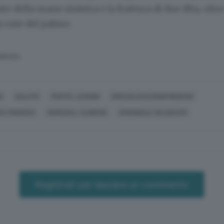
o della mano sinistra e la frattura di due dita, oltr
a cute del palmo.
SERVATA
O
SALUTE
FERITE, LESIONI
SPECIALIZZAZIONI MEDICHE
I E FINANZA
OSPEDALI, CLINICHE
EMANUELE VALSECCHI
Registrati per lasciare un commento