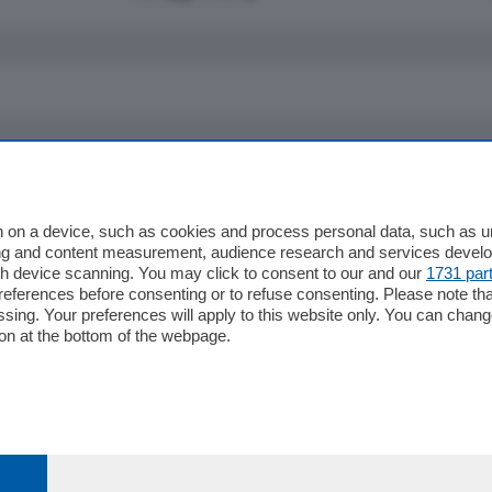
io
Chi Siamo
Redazione
 on a device, such as cookies and process personal data, such as uni
ising and content measurement, audience research and services deve
Editore
gh device scanning. You may click to consent to our and our
1731 par
li
Contatti
ferences before consenting or to refuse consenting. Please note th
ariano
Privacy e Policy
essing. Your preferences will apply to this website only. You can cha
on at the bottom of the webpage.
bassa
alcio Como
 Serie B