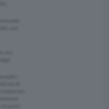
rba.
 lavorando
ando, una
io, ma
naggi.
iamando i
del Sos di
 trasportato
iatamente
o un grave