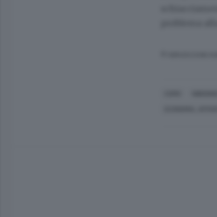
schiacciament
problema all
© RIPRODUZIONE RI
COMO
NIBIONN
ECONOMIA, AFFAR