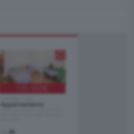
185.000
€
Cernobbio - Como
Appartamento
Situato nella tranquilla frazione di Piazza
Santo Stefano, in un contesto riservato e a
pochi minuti …
mq.
80