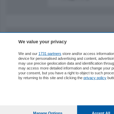
We value your privacy
Sezioni
Territor
Cronaca
Como
We and our
1731 partners
store and/or access information
device for personalised advertising and content, advert
Economia
Cintura
may use precise geolocation data and identification throu
Cultura e Spettacoli
Lago e val
may access more detailed information and change your pre
Sport
Cantù e M
your consent, but you have a right to object to such proc
Editoriali
Erba
by returning to this site and clicking the
privacy policy
butt
Podcast
Olgiate e 
Quatar Pass
Media Inglese
Sport
Storie nella Breva
Dirette C
Focus
Classifica
Manage Options
Accept All