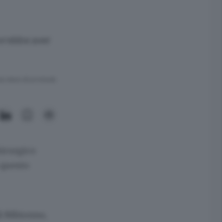
ovrebbe aver
ra meno di un minuto.
hirurgico
 questo
di Nibionno,