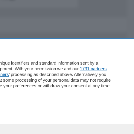
Servizi
Necrologie
que identifiers and standard information sent by a
lopment. With your permission we and our
1731 partners
Pubblicità
tners
’ processing as described above. Alternatively you
Concorsi
at some processing of your personal data may not require
Abbonamenti
nge your preferences or withdraw your consent at any time
Più letti
Le aziende comunicano
Speciali
Cinema
ChiCercaCasa
Archivio