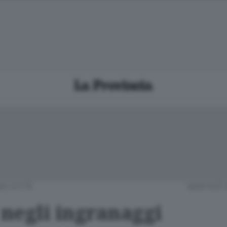
O CITTÀ
MARTEDÌ 
negli ingranaggi