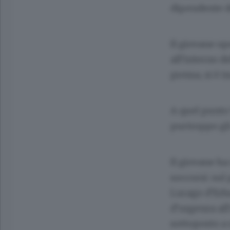
dipendente de
Il giovane op
all’interno d
pressa, si è 
A quel punto 
purtroppo gli
Il giovane ha
soccorsi: sul
Lurago d’Erba
d’urgenza al
sottoposto a 