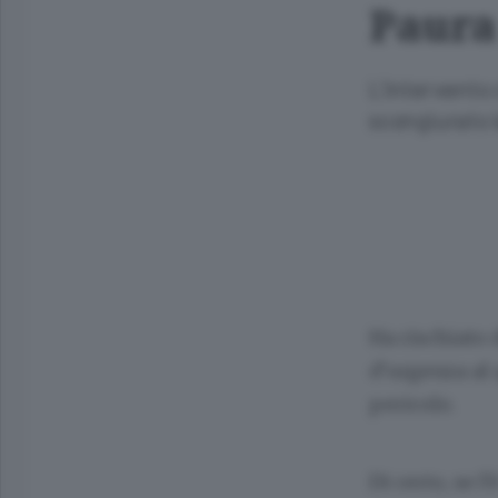
Paura
L’intervento 
scongiurato l
Ha rischiato 
d’urgenza al 
pericolo.
Di certo, se l