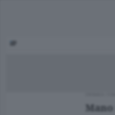
CRONACA
/
COM
Mano 