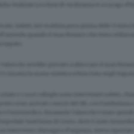
lla Ondulati Lecchesi di via Brianza 8 a Lurago d’E
eraio, infatti, ieri mattina poco prima delle 9 stava
ell’azienda quando il macchinario che stava utilizz
inceppato.
Valsecchi avrebbe provato a sbloccare il macchinar
 è rimasta la mano sinistra schiacciata negli ingra
 urlato e i suoi colleghi sono intervenuti subito, ch
 posto sono arrivati i mezzi del 118, con l’ambulanza 
 e l’automedica. Emanuele Valsecchi è stato quindi
l’ospedale Sant’Anna di Como, dove è stato immed
un intervento chirurgico d’urgenza. Aveva riportat