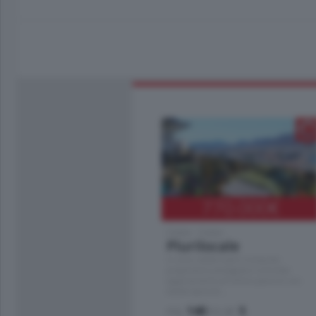
770.000
€
Como - Como
Plurilocale
in zona residenziale e tranquilla,
proponiamo prestigioso e luminoso
appartamento all'ultimo piano di uno
stabile signorile …
mq.
140
locali:
5