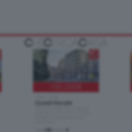
795.000
€
Como - Como
Quadrilocale
Zona Como Borghi. Nel complesso di
nuova costruzione "JIULIUS" in Classe
Energetica A2 proponiamo ampio
Quadrilocale …
mq.
145
locali:
4