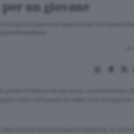
 per un giovane
chirurgico d’urgenza al quale è stato sottoposto d
a perdita dell’arto
Lettu
di perdere l’utilizzo di una mano, ma l’intervento c
quale è stato sottoposto dovrebbe aver scongiurato
’è vista davvero brutta
Emanuele Valsecchi
, 24 anni 