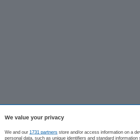
We value your privacy
We and our
1731 partners
store and/or access information on a d
personal data, such as unique identifiers and standard information 