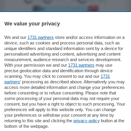
We value your privacy
We and our
1731 partners
store and/or access information on a
770.000
€
device, such as cookies and process personal data, such as
unique identifiers and standard information sent by a device for
Como - Como
personalised advertising and content, advertising and content
Plurilocale
measurement, audience research and services development.
in zona residenziale e tranquilla,
With your permission we and our
1731 partners
may use
proponiamo prestigioso e luminoso
precise geolocation data and identification through device
appartamento all'ultimo piano di uno
scanning. You may click to consent to our and our
1731
stabile signorile …
partners
’ processing as described above. Alternatively you may
mq.
140
locali:
5
access more detailed information and change your preferences
before consenting or to refuse consenting. Please note that
some processing of your personal data may not require your
consent, but you have a right to object to such processing. Your
preferences will apply to this website only. You can change
your preferences or withdraw your consent at any time by
returning to this site and clicking the
privacy policy
button at the
bottom of the webpage.
Sezioni