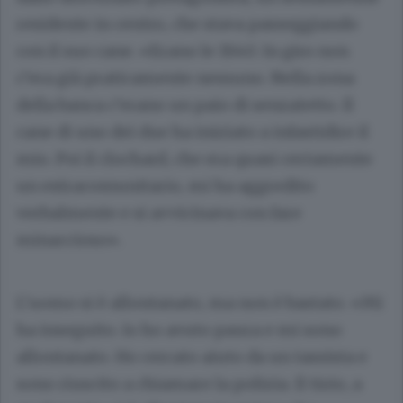
residente in centro, che stava passeggiando
con il suo cane. «Erano le 19.40. In giro non
c’era già praticamente nessuno. Nella zona
della banca c’erano un paio di senzatetto. Il
cane di uno dei due ha iniziato a infastidire il
mio. Poi il clochard, che era quasi certamente
un extracomunitario, mi ha aggredito
verbalmente e si avvicinava con fare
minaccioso».
L’uomo si è allontanato, ma non è bastato. «Mi
ha inseguito. Io ho avuto paura e mi sono
allontanato. Ho cercato aiuto da un tassista e
sono riuscito a chiamare la polizia. Il tizio, a