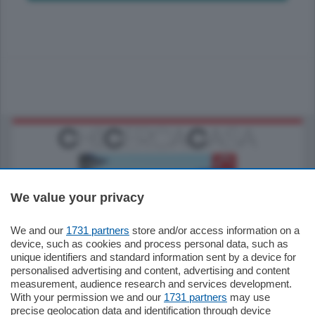
We value your privacy
We and our
1731 partners
store and/or access information on a
770.000
€
device, such as cookies and process personal data, such as
unique identifiers and standard information sent by a device for
Como - Como
personalised advertising and content, advertising and content
Plurilocale
measurement, audience research and services development.
in zona residenziale e tranquilla,
With your permission we and our
1731 partners
may use
proponiamo prestigioso e luminoso
precise geolocation data and identification through device