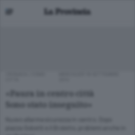
CRONACA
/
COMO
MERCOLEDÌ 18 SETTEMBRE
CITTÀ
2013
«Paura in centro città
Sono stato inseguito»
Nuovo allarme sicurezza in centro. Dopo
piazza Gobetti e il Broletto, problemi anche in