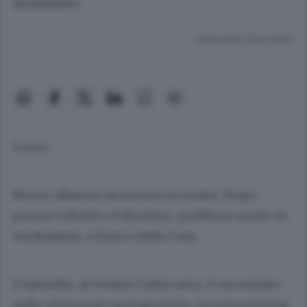
via Boldoni
Lettura meno di un minuto.
Como
Nuovo allarme sicurezza in centro. Dopo
piazza Gobetti e il Broletto, problemi anche in
via Boldoni, a fianco della Coin.
L’episodio, avvenuto l’altra sera, è raccontato
dallo sfortunato protagonista, un sessantenne