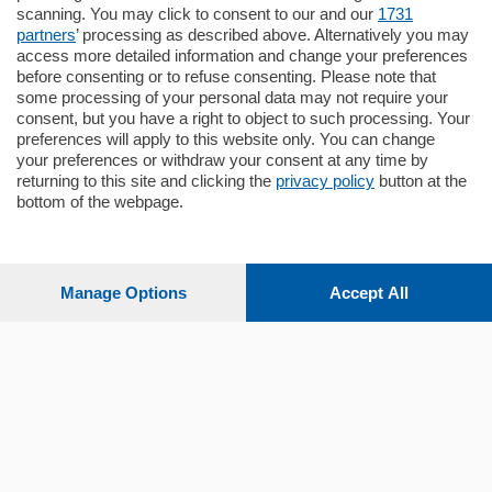
appartamento all'ultimo piano di uno
scanning. You may click to consent to our and our
1731
stabile signorile …
partners
’ processing as described above. Alternatively you may
mq.
140
locali:
5
access more detailed information and change your preferences
before consenting or to refuse consenting. Please note that
some processing of your personal data may not require your
consent, but you have a right to object to such processing. Your
preferences will apply to this website only. You can change
your preferences or withdraw your consent at any time by
returning to this site and clicking the
privacy policy
button at the
bottom of the webpage.
Sezioni
Settimanali
Manage Options
Accept All
Territorio
Sport
Chi Siamo