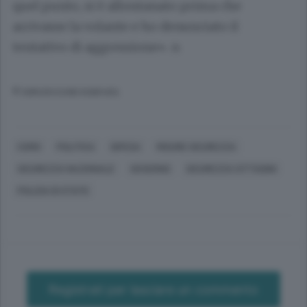
quel punto, si è allontanato prima che
arrivasse la volante e ho denunciato il
tentativo di aggressione». n
© RIPRODUZIONE RISERVATA
COMO
POLITICA
DIFESA
MISURE SICUREZZA
SICUREZZA NAZIONALE
GOVERNO
SICUREZZA CITTADINI
POLIZIA DI STATO
Registrati per lasciare un commento