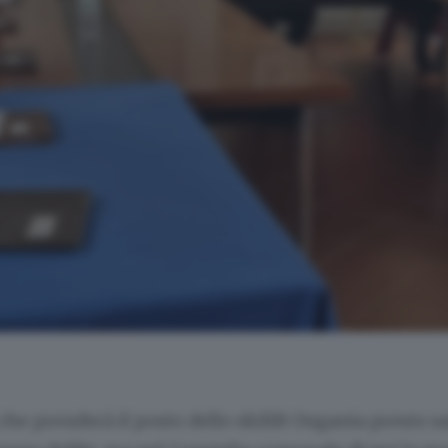
che prenderà il posto dello skilift Ongania presto sa