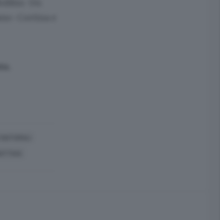
 Bobbio. Un
lano-Cortina e
to.
 NATURALI
BATTAIA