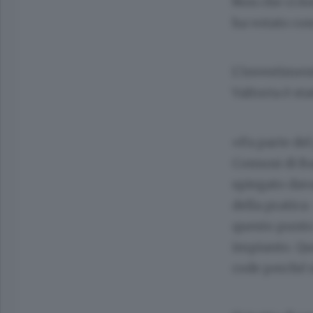
Non che ci fo
ha votato com
L’investiment
Valtorta è st
«Fa parte del
Comuni di Ba
spiegato dava
della pratica
questo punto 
impianto. Qu
code perché s