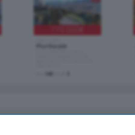
770.000
€
Como - Como
Plurilocale
in zona residenziale e tranquilla,
proponiamo prestigioso e luminoso
appartamento all'ultimo piano di uno
stabile signorile …
mq.
140
locali:
5
io
Chi Siamo