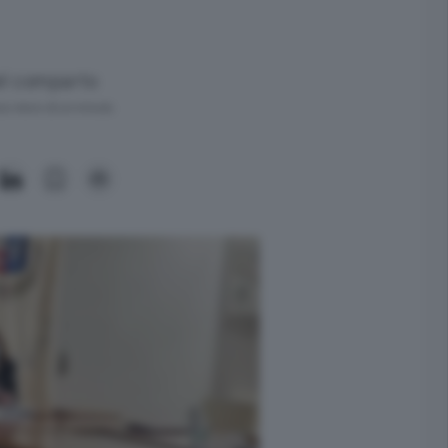
el comparto
ra meno di un minuto.