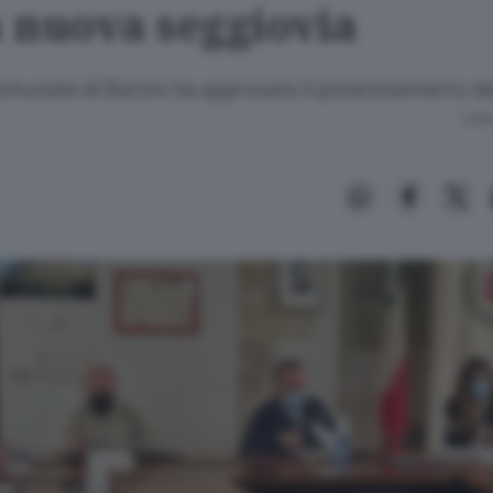
a nuova seggiovia
 comunale di Barzio ha approvato il potenziamento d
Lettu