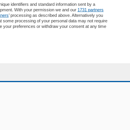
Necrologie
que identifiers and standard information sent by a
lopment. With your permission we and our
1731 partners
Pubblicità
tners
’ processing as described above. Alternatively you
Concorsi
at some processing of your personal data may not require
Abbonamenti
nge your preferences or withdraw your consent at any time
Più letti
Le aziende comunicano
Speciali
Cinema
ChiCercaCasa
Archivio
Meteo
Skill Alexa
Elezioni 2024