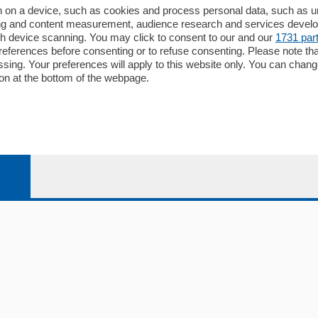
Redazione
 on a device, such as cookies and process personal data, such as uni
ising and content measurement, audience research and services deve
Editore
gh device scanning. You may click to consent to our and our
1731 par
li
Contatti
ferences before consenting or to refuse consenting. Please note th
ariano
Privacy e Policy
essing. Your preferences will apply to this website only. You can cha
on at the bottom of the webpage.
bassa
alcio Como
 Serie B
alcio Como
 Serie A
 Serie A Femminile
e