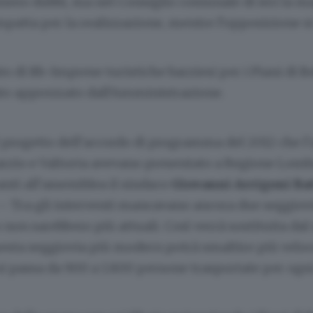
ssero dubbi, ma nel Consiglio comunale di ieri la 
patta per la realizzazione, mentre l’opposizione si
o di Itb-Imprese turistiche barziesi per i Piani di B
ato apprezzato dall’Amministrazione.
 progetto dell’accordo di programma del 2012 che l’
rzio e Valtorta avevano presentato a Regione Lomb
nti all’assemblea il sindaco
Giovanni Arrigoni Ba
 – Tra gli interventi mancavano ancora due seggiov
non sarebbero più attuali. Così verrà sostituita da
esta seggiovia più modern potrà smaltire più velo
i passa da 900 a 1.800 persone trasportate per ogni