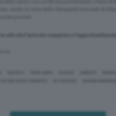
una delle opere con cui Itb sta potenziando i Piani di
so, anche in vista delle Olimpiadi invernali di Mi
turisti previsti.
 in edicola l’articolo completo e l’approfondimen
SERVATA
O
VALTORTA
TEMPO LIBERO
VACANZE
AMBIENTE
RISORSE
 CULTURA, INTRATTENIMENTO
LETTERATURA
GIOVANNI ARRIGONI 