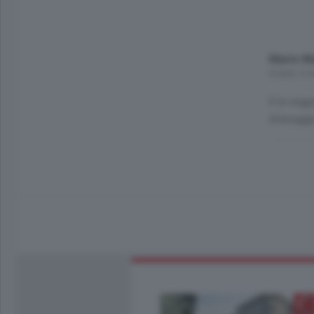
Mario M
4 anni, 5 
E la segg
Artavaggi