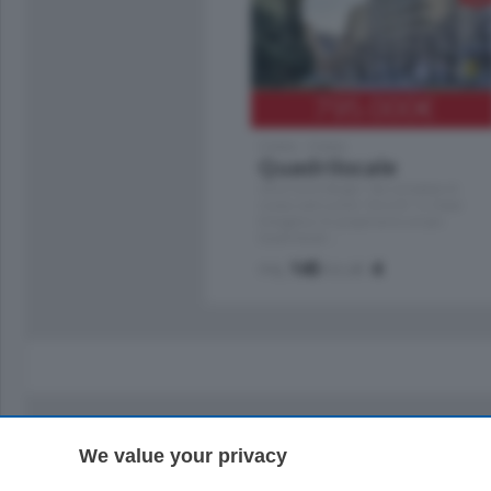
795.000
€
Como - Como
Quadrilocale
Zona Como Borghi. Nel complesso di
nuova costruzione "JIULIUS" in Classe
Energetica A2 proponiamo ampio
Quadrilocale …
mq.
145
locali:
4
We value your privacy
Sezioni
Territor