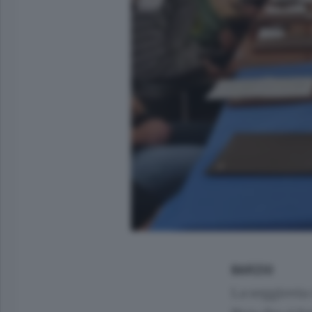
BARZIO
La seggiovia 