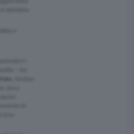
maggioranza
 è astenuta.
obbio e
azienda e i
ardia – ha
ttaia
, titolare
ie, ma a
l nuovo
cemente le
 ora».