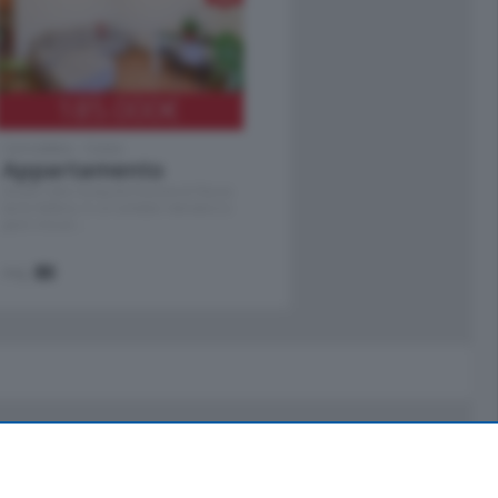
185.000
€
Cernobbio - Como
Appartamento
Situato nella tranquilla frazione di Piazza
Santo Stefano, in un contesto riservato e a
pochi minuti …
mq.
80
Servizi