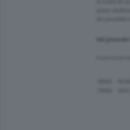
Si tratta di 
piano ambizio
dei possibili 
Sul giornale
© RIPRODUZIONE RI
BARZIO
MILAN
PARCHI
ARTE,