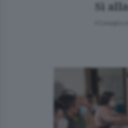
Sì all
Il Consiglio