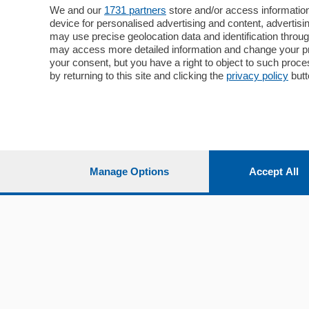
Cronaca
Como
We and our
1731 partners
store and/or access information
device for personalised advertising and content, advert
Economia
Cintura
may use precise geolocation data and identification throu
Cultura e Spettacoli
Lago e val
may access more detailed information and change your pre
Sport
Cantù e M
your consent, but you have a right to object to such proc
Editoriali
Erba
by returning to this site and clicking the
privacy policy
butt
Podcast
Olgiate e 
Quatar Pass
Media Inglese
Sport
Storie nella Breva
Dirette C
Focus
Classifica
Manage Options
Accept All
Up
Notizie C
Dossier
Classifica
Classifica
Settimanali
Classifich
L'Ordine
Imprese & Lavoro
Diogene
Salute & Benessere