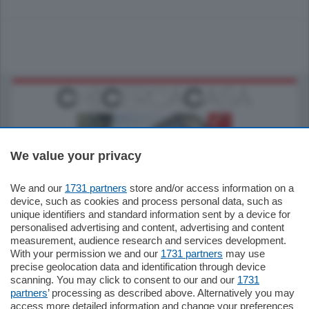
We value your privacy
We and our
1731 partners
store and/or access information on a
795.000
€
device, such as cookies and process personal data, such as
unique identifiers and standard information sent by a device for
Como - Como
personalised advertising and content, advertising and content
Quadrilocale
measurement, audience research and services development.
Zona Como Borghi. Nel complesso di
With your permission we and our
1731 partners
may use
nuova costruzione "JIULIUS" in Classe
precise geolocation data and identification through device
Energetica A2 proponiamo ampio
scanning. You may click to consent to our and our
1731
Quadrilocale …
partners
’ processing as described above. Alternatively you may
mq.
145
locali:
4
access more detailed information and change your preferences