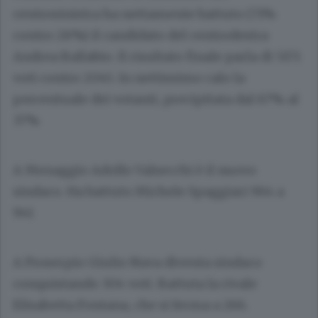
centrosinistra ha nettamente battuto (71%
contro 28%) il candidato del centrodestra
Andrea Ballabio. Il risultato finale parla di 5171
voti contro 2045. In nettissimo calo la
percentuale dei votanti, precipitata dal 67% al
37%
A Menaggio Adolfo Valsecchi è il nuovo
sindaco. Ha battuto Michele Spaggiari 964 a
941
A Proserpio Giulio Nava diventa sindaco
conquistando 304 voti. Battuta la rivale
Elisabetta Fontana, che si ferma a 266.