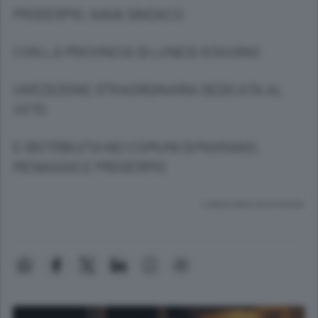
PROSERPIO, NAVA SINDACO
CON LA PROVINCIA DI LUNEDì 9 GIUGNO
UN’EDIZIONE STRAORDINARIA DEDICATA AL
VOTO
E DISTRIBUITA NEI COMUNI DI MARIANO,
MENAGGIO E PROSERPIO
Lettura meno di un minuto.