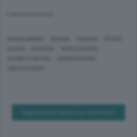
© RIPRODUZIONE RISERVATA
MARIANO COMENSE
MENAGGIO
PROSERPIO
POLITICA
ELEZIONI
GIULIO NAVA
MICHELE SPAGGIARI
ELISABETTA FONTANA
GIOVANNI MARCHISIO
ADOLFO VALSECCHI
Registrati per lasciare un commento