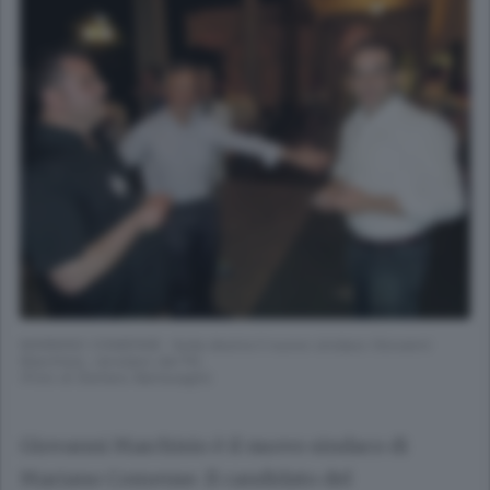
MARIANO COMENSE -Sulla destra il nuovo sindaco Giovanni
Marchisio, renziano del Pd
(Foto di Stefano Bartesaghi)
Giovanni Marchisio è il nuovo sindaco di
Mariano Comense. Il candidato del