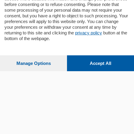
before consenting or to refuse consenting. Please note that
some processing of your personal data may not require your
consent, but you have a right to object to such processing. Your
preferences will apply to this website only. You can change
your preferences or withdraw your consent at any time by
returning to this site and clicking the
privacy policy
button at the
bottom of the webpage.
Sezioni
Settimanali
Manage Options
Accept All
Territorio
Sport
Chi Siamo
Servizi