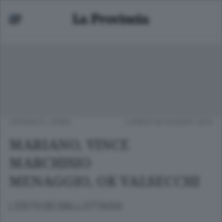
CRONACA
/
ERBA
LUNEDÌ 09 GIUGNO 2014
MARIANO, VINCE
MARCHISIO
MENAGGIO, OK VALSECCHI
L’ESITO DEI BALLOTTAGGI