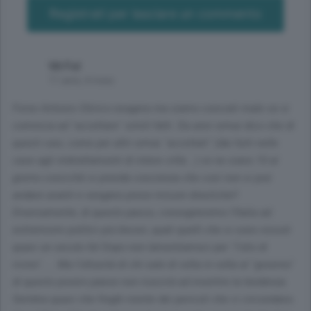
Registrati per lasciare un commento
Vit Fol
11 anni, 4 mesi
Forse Antonio Chirico esagera ma siamo conciati male se si
comincia ad "accettare" simili fatti. Da anni ormai dico che di
questi casi, come per altri ormai "accettati" (dai furti nelle
case agli imbrattamenti di intere città...) ce ne siano 10 al
giorno cosicché si prenda coscienza che così non si può
andare avanti e vengano prese misure drastiche!!
Diversamente, di questo passo, consegneremo l'Italia ad
estremismi politici più beceri, quali quelli che si sono vissuti
quasi un secolo fa! Dopo non lamentiamoci per "l'olio di
ricino"..... Ma l'ottusità di chi sale di volta in volta al "governo"
di questo povero paese non riuscirà ad invertire la tendenza.
Sembra quasi che freghi niente dei pericoli che ci circondano.