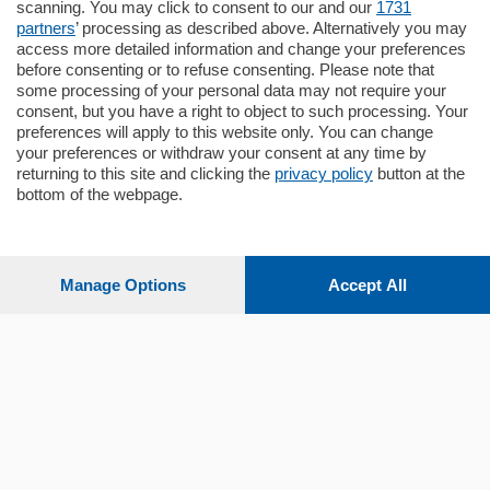
scanning. You may click to consent to our and our
1731
Quadrilocale …
partners
’ processing as described above. Alternatively you may
mq.
145
locali:
4
access more detailed information and change your preferences
before consenting or to refuse consenting. Please note that
some processing of your personal data may not require your
consent, but you have a right to object to such processing. Your
preferences will apply to this website only. You can change
your preferences or withdraw your consent at any time by
returning to this site and clicking the
privacy policy
button at the
bottom of the webpage.
Sezioni
Settimanali
Manage Options
Accept All
Territorio
Sport
Chi Siamo