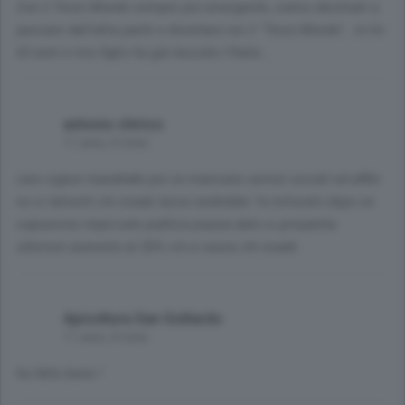
Con il Terzo Mondo sempre più emergente, siamo destinati a
passare dall'altra parte e diventare noi il "Terzo Mondo"...Io ho
63 anni e mio figlio ha già lasciato l'Italia...
antonio chirico
11 anni, 4 mesi
caro signor mandrake poi se mancano servizi sociali ed affini
no si lamenti chi evade tasse andrebbe 1a torturato dopo se
sopravvive impiccato publica piazza dato si prospetta
ulteriore aumento al 26% ciò a causa chi evade
Apicoltura San Gottardo
11 anni, 4 mesi
ha fatto bene !