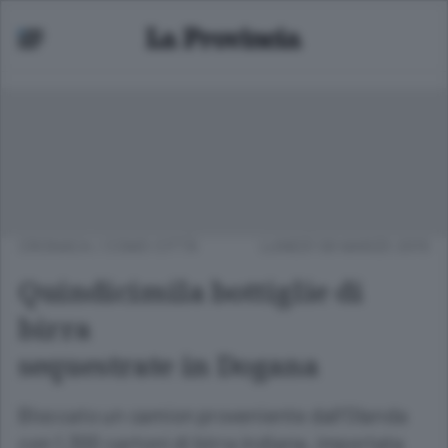
CRONACA
/
COMO CITTÀ
LUNEDÌ 09 MARZO 2015
Quindicimila bottiglie di
birra
sequestrate in Dogana
Bloccato un camion proveniente dall’Olanda
con 1.300 cartoni di birra indiana, importata