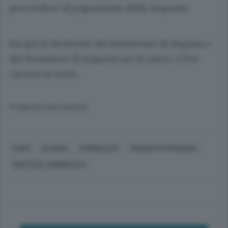
provvedere al pagamento delle imposte.
Da qui la decisione dei funzionari di dogana e
dei finanzieri di sequestrare il carico: 1.300
cartoni in tutto.
© RIPRODUZIONE RISERVATA
COMO
OLANDA
CRIMINALITÀ
SEQUESTRI PERSONA
GIUSTIZIA, CRIMINALITÀ