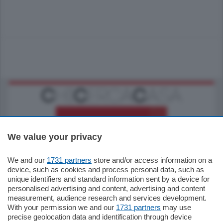
We value your privacy
We and our
1731 partners
store and/or access information on a
795.000
€
device, such as cookies and process personal data, such as
unique identifiers and standard information sent by a device for
Como - Como
personalised advertising and content, advertising and content
Quadrilocale
measurement, audience research and services development.
Zona Como Borghi. Nel complesso di
With your permission we and our
1731 partners
may use
nuova costruzione "JIULIUS" in Classe
precise geolocation data and identification through device
Energetica A2 proponiamo ampio