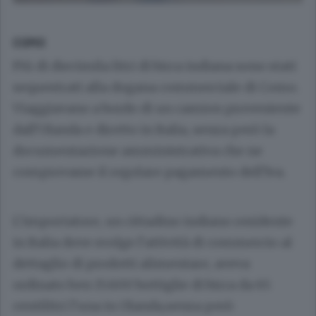
COMO
Più di diecimila litri di birra indiana sono stati
sequestrati alla dogana commerciale di Como.
Viaggiavano a bordo di un camion proveniente
dall’Olanda e diretto in Italia, senza però la
documentazione amministrativa che ne
comprovasse il regolare pagamento dell’Iva.
L’importatore, un cittadino indiano residente
in Italia dove svolge l’attività di commercio al
dettaglio di prodotti alimentare, aveva
ordinato ben 15.600 bottiglie di birra da 65
centilitri l’una in Olanda,senza però