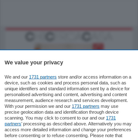
We value your privacy
We and our
1731 partners
store and/or access information on a
185.000
€
device, such as cookies and process personal data, such as
unique identifiers and standard information sent by a device for
Cernobbio - Como
personalised advertising and content, advertising and content
Appartamento
measurement, audience research and services development.
Situato nella tranquilla frazione di Piazza
With your permission we and our
1731 partners
may use
Santo Stefano, in un contesto riservato e a
precise geolocation data and identification through device
pochi minuti …
scanning. You may click to consent to our and our
1731
partners
’ processing as described above. Alternatively you may
mq.
80
access more detailed information and change your preferences
before consenting or to refuse consenting. Please note that