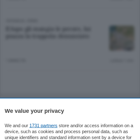
CRONACA
/
ERBA
Il lupo gli mangia le pecore, lui
piazza la trappola: denunciato
1 ANNO FA
Lettura 1 min.
Sezioni
We value your privacy
Settimanali
We and our
1731 partners
store and/or access information on a
device, such as cookies and process personal data, such as
Territorio
unique identifiers and standard information sent by a device for