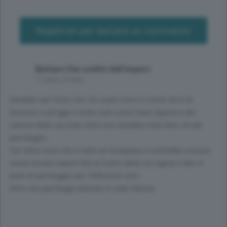
Registrati per lasciare un commento
Barbaro Dai confini dell'impero
11 anni, 3 mesi
Sarebbe ora! Visto che l'ex scalo merci è ormai terra di
nessuno e ad oggi è usato solo come base logistica dai
camion della raccolta rifiuti non sarebbe male farci un bel
parcheggio.
Tra l'altro visto che è tutto un terrapieno si potrebbe scavare
senza trovare reperti fino al livello della via regina e fare 4
piani di parcheggio per 1600 posti auto.
Altro che parcheggi interrati in viale Varese.