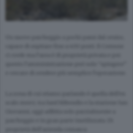
Un nuovo parcheggio a pochi passi dal centro,
capace di ospitare fino a 400 posti. Il Comune
ci crede ma l’area è di proprietà privata e per
questo l’amministrazione può solo “spingere”
e cercare di rendere più semplice l’operazione.
La zona di cui stiamo parlando è quella dell’ex
scalo merci, tra Sant’Abbondio e la stazione San
Giovanni, oggi adibita solo parzialmente a
parcheggio e in gran parte inutilizzata. Di
proprietà dell’azienda comasca