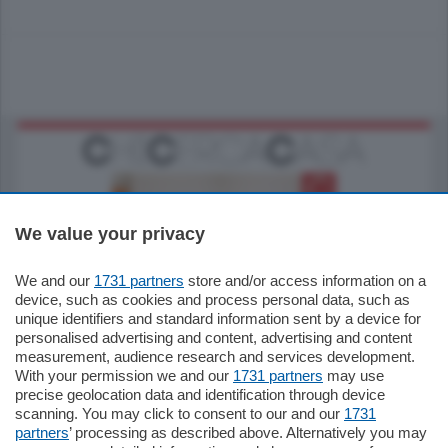
We value your privacy
We and our
1731 partners
store and/or access information on a
185.000
€
device, such as cookies and process personal data, such as
unique identifiers and standard information sent by a device for
Cernobbio - Como
personalised advertising and content, advertising and content
Appartamento
measurement, audience research and services development.
Situato nella tranquilla frazione di Piazza
With your permission we and our
1731 partners
may use
Santo Stefano, in un contesto riservato e a
precise geolocation data and identification through device
pochi minuti …
scanning. You may click to consent to our and our
1731
partners
’ processing as described above. Alternatively you may
mq.
80