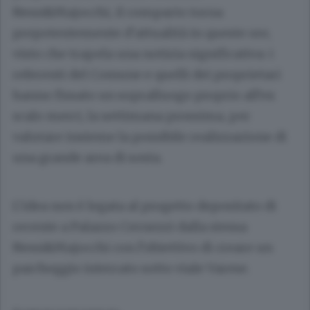
Nessi&Majocchi, il comparto torna
prepotentemente d’attualità in queste ore,
visto che trapela una notizia significativa: i
referenti del Comune e quelli dei proprietari
hanno fissato un sopralluogo proprio all’ex
scalo merci, la settimana prossima, per
valutare insieme la possibile realizzazione di
una grande area di sosta.
L’idea non è legata al progetto depositato di
recente a Palazzo Cernezzi dalla stessa
Nessi&Majocchi con l’obiettivo di creare un
parcheggio interrato sotto viale Varese.