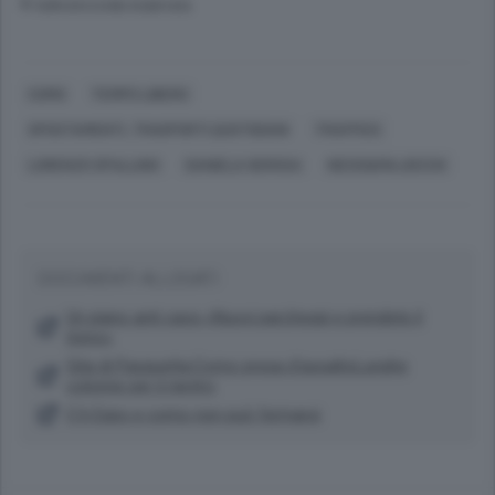
© RIPRODUZIONE RISERVATA
COMO
TEMPO LIBERO
SPOSTAMENTI, TRASPORTI QUOTIDIANI
TRAFFICO
LORENZO SPALLINO
DANIELA GEROSA
NESSI&MAJOCCHI
DOCUMENTI ALLEGATI
Un piano anti caos «Nuovi parcheggi e prendete il
treno»
Gita di Pasquetta,Como presa d’assaltoLunghe
colonne per il rientro
C’è Expo e como non può fermarsi