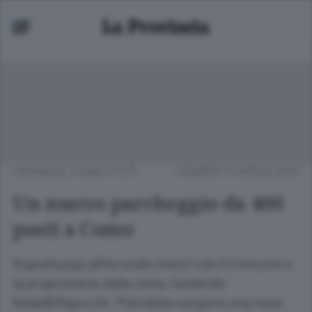
CRONACA
/
COMO CITTÀ
VENERDÌ 10 APRILE 2015
Un nuovo parcheggio da 400
posti a Como
Sopralluogo all’ex scalo merci con il Comune e
la proprietaria della zona, l’azienda
Nessi&Majocchi. Potrebbe sorgere una maxi