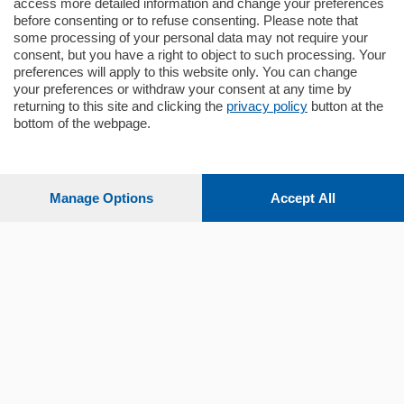
access more detailed information and change your preferences
before consenting or to refuse consenting. Please note that
some processing of your personal data may not require your
consent, but you have a right to object to such processing. Your
preferences will apply to this website only. You can change
your preferences or withdraw your consent at any time by
returning to this site and clicking the
privacy policy
button at the
bottom of the webpage.
Sezioni
Settimanali
Manage Options
Accept All
Territorio
Sport
Chi Siamo
Servizi