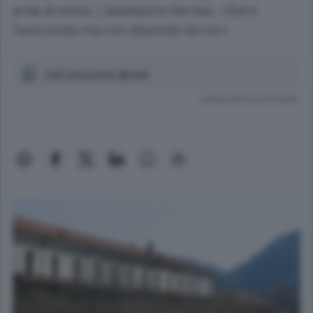
area di sosta. L’assessore Gerosa: «Sono
favorevole ma non dipende da noi»
Vedi documenti allegati
Lettura meno di un minuto.