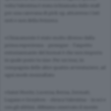
volta Valentina è stata richiamata dallo staff
per una carovana di pick up, attraverso i lati
noti e non della Svizzera.
«Chiaramente è stato molto diverso dalla
prima esperienza - prosegue - l’aspetto
entusiasmante del format è che non importa
in quale posto tu sia». Per un tour, in
compagnia delle altre quattro avventuriere, ad
ogni modo mozzafiato.
«Saint Moritz, Lucerna, Berna, Zermatt,
Lugano e Gruyères - elenca Valentina - in sci e
con gli slittini. Abbiamo osservato il monte