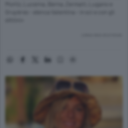
Moritz, Lucerna, Berna, Zermatt, Lugano e
Gruyères - elenca Valentina - in sci e con gli
slittini»
Lettura meno di un minuto.