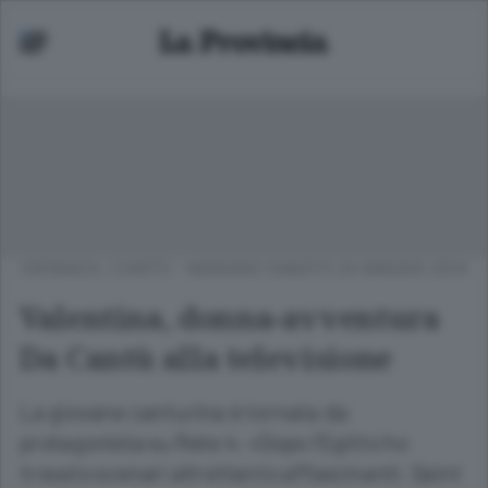
CRONACA
/
CANTÙ - MARIANO
SABATO 24 MAGGIO 2014
Valentina, donna-avventura
Da Cantù alla televisione
La giovane canturina è tornata da
protagonista su Rete 4: «Dopo l’Egitto ho
trovato scenari altrettanto affascinanti. Saint