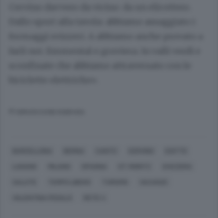
Cervino davvero da vicino: da un elicottero.
Dallo sport alla tavola: abbiamo assaggiato i
formaggi svizzeri. A abbiamo anche provato a
farli noi. Emmental e gruviera. In valli verdi e
sconfinate che abbiamo attraversato con le
biciclette elettriche».
© RIPRODUZIONE RISERVATA
BARCELLONA
BERNA
CANTÙ
CERVINO
EGITTO
LUGANO
MILANO
SPAGNA
ST. MORITZ
SVIZZERA
SALUTE
TEMPO LIBERO
TURISMO
VACANZE
VALENTINA PEDALÀ
RETE 4