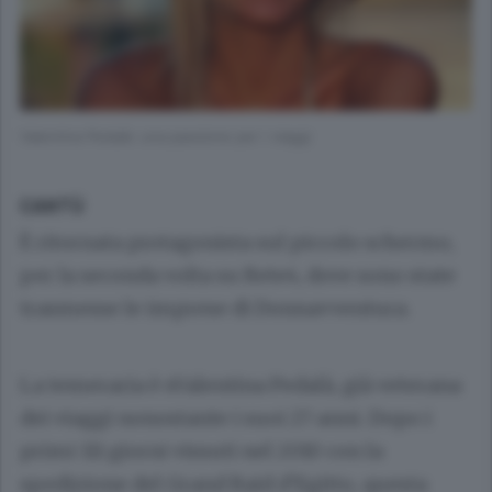
Valentina Pedalà: una passione per i viaggi
CANTÙ
È ritornata protagonista sul piccolo schermo,
per la seconda volta su Rete4, dove sono state
trasmesse le imprese di Donnavventura.
La temeraria è sValentina Pedalà, già veterana
dei viaggi nonostante i suoi 27 anni. Dopo i
primi 111 giorni vissuti nel 2010 con la
spedizione del Grand Raid d’Egitto, questa