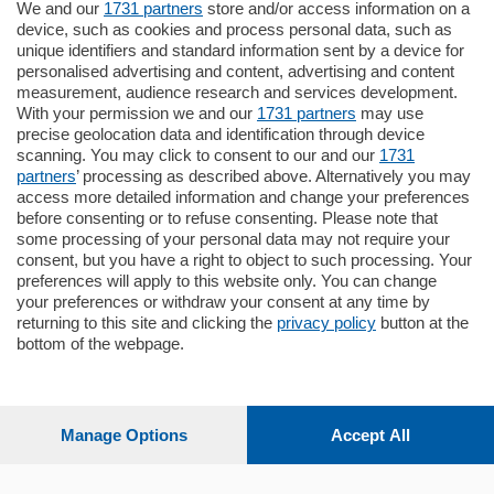
We and our
1731 partners
store and/or access information on a
770.000
€
device, such as cookies and process personal data, such as
unique identifiers and standard information sent by a device for
Como - Como
personalised advertising and content, advertising and content
Plurilocale
measurement, audience research and services development.
in zona residenziale e tranquilla,
With your permission we and our
1731 partners
may use
proponiamo prestigioso e luminoso
precise geolocation data and identification through device
appartamento all'ultimo piano di uno
scanning. You may click to consent to our and our
1731
stabile signorile …
partners
’ processing as described above. Alternatively you may
mq.
140
locali:
5
access more detailed information and change your preferences
before consenting or to refuse consenting. Please note that
some processing of your personal data may not require your
consent, but you have a right to object to such processing. Your
preferences will apply to this website only. You can change
your preferences or withdraw your consent at any time by
returning to this site and clicking the
privacy policy
button at the
bottom of the webpage.
Sezioni
Settimanali
Manage Options
Accept All
Territorio