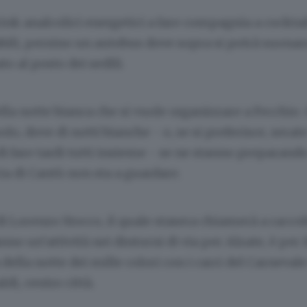
rink analcolici energetici a fare compagnia a cocktail
bili, persino un autobus dove sopra si potrà suonare,
o al posto dei sedili.
ella notte bianca che si vuole organizzare a Fecchio. 
lo, dove di notti bianche - o, se si preferisce, serat
di fare tardi tutti insieme - se ne stanno preparand
ria di Cantù non sta a guardare.
di
Lorenzo Stocco
, il quale stasera chiamerà a raccol
nno un’attività nei dintorni di via per Alzate, è per 
a della notte dei mille colori con i carri del Carneval
di, centro città.