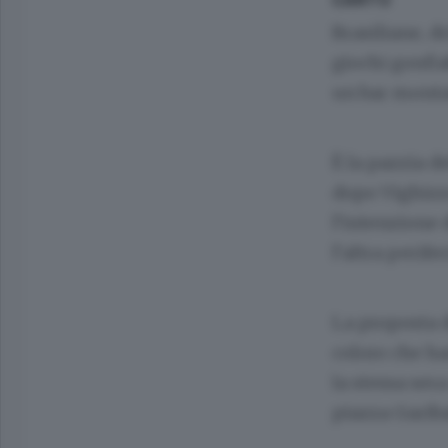
Brasiliane, d
giochi gonfia
un bar montat
È la pazzia d
dopo Vighizzo
l’intenzione 
l’altra perife
La proposta 
coloro che ha
la stessa ser
piazza Garibal