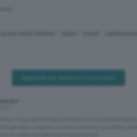
SERVATA
 CULTURA, INTRATTENIMENTO
MUSICA
FECCHIO
LORENZO STOCC
Registrati per lasciare un commento
uerriera
 mesi
ina se ci fosse una festa alla settimana sotto casa darebbe fastidi
olta ogni tanto si organizzi una serata di musica e socialità mi semb
itivo (e credimi non piace solo ai tamarri da bar).