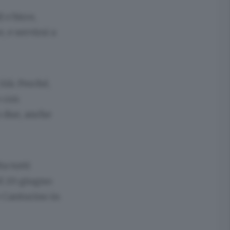
 e birre,
 e servirsi a
Già. Perché,
e con
o due, anche
ta tutti
il 20 giugno:
e Canturino in