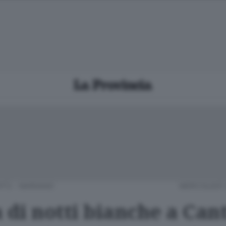
TÙ - MARIANO
MERCOLEDÌ 
 di notti bianche a Can