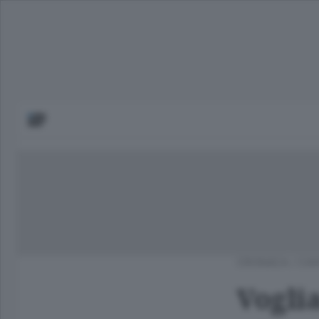
CRONACA
/
CAN
Voglia