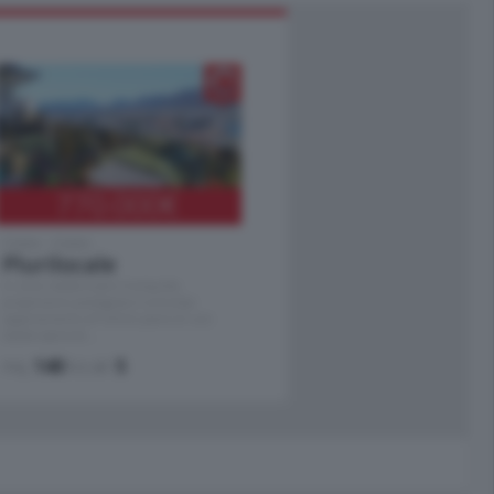
770.000
€
Como - Como
Plurilocale
in zona residenziale e tranquilla,
proponiamo prestigioso e luminoso
appartamento all'ultimo piano di uno
stabile signorile …
mq.
140
locali:
5