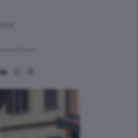
llo ai
ra meno di un minuto.