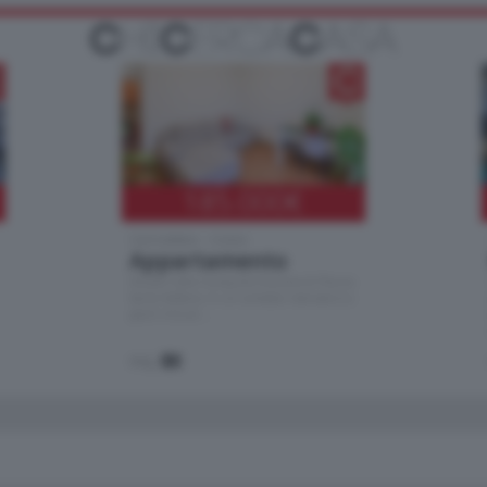
185.000
€
Cernobbio - Como
Appartamento
Situato nella tranquilla frazione di Piazza
Santo Stefano, in un contesto riservato e a
pochi minuti …
mq.
80