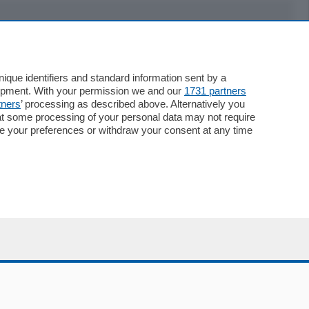
Servizi
Necrologie
que identifiers and standard information sent by a
Pubblicità
lopment. With your permission we and our
1731 partners
Concorsi
tners
’ processing as described above. Alternatively you
at some processing of your personal data may not require
Abbonamenti
nge your preferences or withdraw your consent at any time
Più letti
Le aziende comunicano
Speciali
Cinema
ChiCercaCasa
Archivio
Meteo
Skill Alexa
Elezioni 2024