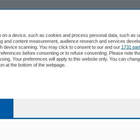
io
Chi Siamo
Redazione
 on a device, such as cookies and process personal data, such as uni
Editore
ising and content measurement, audience research and services deve
li
Contatti
gh device scanning. You may click to consent to our and our
1731 par
ferences before consenting or to refuse consenting. Please note th
ariano
Privacy e Policy
essing. Your preferences will apply to this website only. You can cha
on at the bottom of the webpage.
bassa
alcio Como
 Serie B
alcio Como
 Serie A
 Serie A Femminile
e