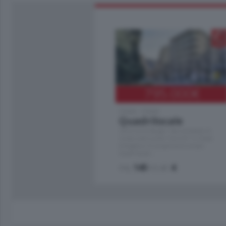
795.000
€
Como - Como
Quadrilocale
Zona Como Borghi. Nel complesso di
nuova costruzione "JIULIUS" in Classe
Energetica A2 proponiamo ampio
Quadrilocale …
mq.
145
locali:
4