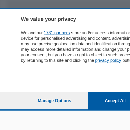
Sezioni
Territor
We value your privacy
Cronaca
Como
We and our
1731 partners
store and/or access information
Economia
Cintura
device for personalised advertising and content, advert
Cultura e Spettacoli
Lago e val
may use precise geolocation data and identification throu
may access more detailed information and change your pre
Sport
Cantù e M
your consent, but you have a right to object to such proc
Editoriali
Erba
by returning to this site and clicking the
privacy policy
butt
Podcast
Olgiate e 
Quatar Pass
Media Inglese
Sport
Storie nella Breva
Dirette C
Focus
Classifica
Up
Manage Options
Accept All
Notizie C
Dossier
Classifica
Classifica
Settimanali
Classifich