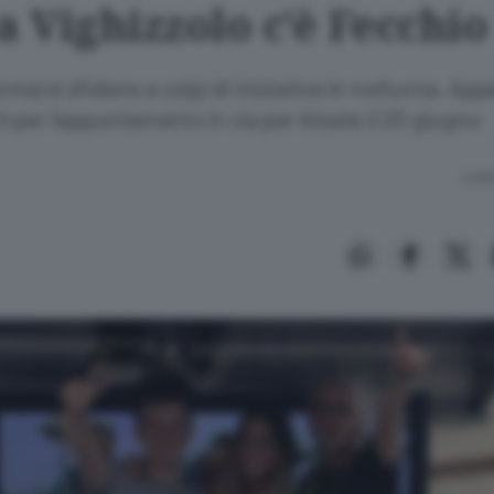
a Vighizzolo c’è Fecchio
rmai si sfidano a colpi di iniziative in notturna. Appe
per l’appuntamento in via per Alzate il 20 giugno
Lettu