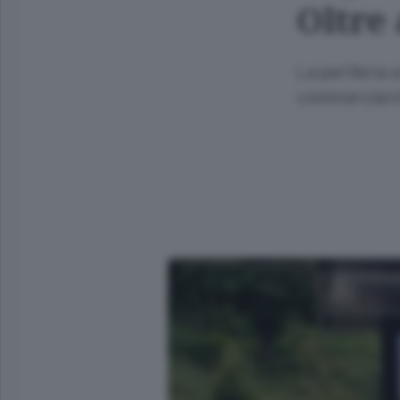
Oltre 
Le periferie o
commercianti 