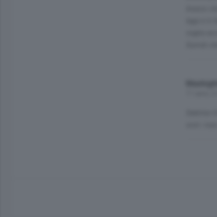
Invece ch
lago e ti
voglia ac
Sorridi ch
Maxhigh
11 anni, 2
Sabrina Cr
visti i tuo