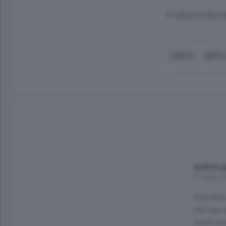
© RIPRODUZIONE RI
CANTÙ
ARTE,
andrea g
11 anni, 2
Cara Sabr
che una v
anche pos