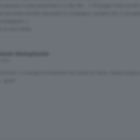
e pensare a come protestare e a dire NO.... il 20 giugno trova un bel 
 fai una bella cenetta rilassante in compagnia..sempre che ci sia qua
compagnare :)
e la vita è bella
lander Maxhighlander
 mesi
isticchi: ti consiglio di trasferirti nel centro di Como. Saresti propri
i...gusti!