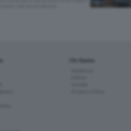
he lo ha aiutato a fare la spola con un furgone
perto i ladri ancora all’opera
io
Chi Siamo
Redazione
Editore
li
Contatti
ariano
Privacy e Policy
bassa