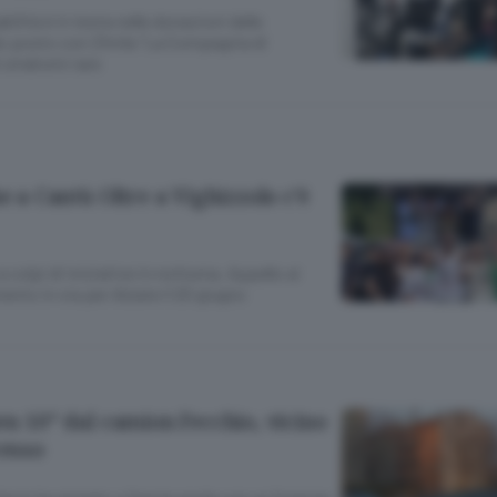
ilità è in testa nelle donazioni delle
do posto con 21mila “La Compagnia di
i sindromi rare
e a Cantù Oltre a Vighizzolo c’è
 colpi di iniziative in notturna. Appello ai
nto in via per Alzate il 20 giugno
en 10” dal camion Fecchio, vicino
cesso