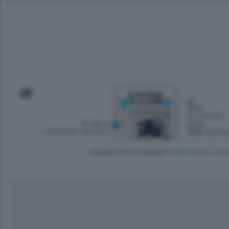
SFOGLIA
OGGI
L’EDIZIONE DIGITALE
PARZ NUVO
CRONACA
ECONOMIA
TERRITORIO
CU
Dirette Calcio Como
L'Ordine
Como
Notizie Calcio Como
Diogene
Lago e valli