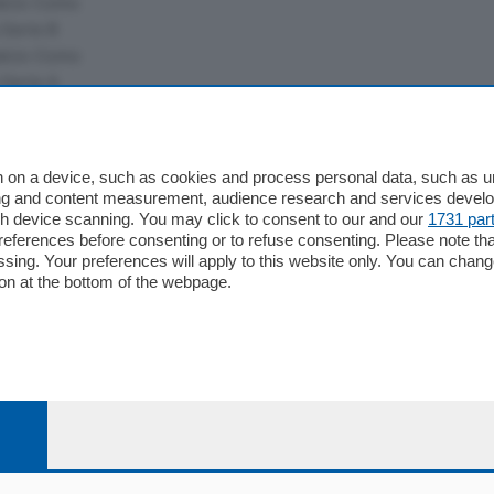
alcio Como
 Serie B
alcio Como
 Serie A
 Serie A Femminile
e
 on a device, such as cookies and process personal data, such as uni
ising and content measurement, audience research and services deve
gh device scanning. You may click to consent to our and our
1731 par
ferences before consenting or to refuse consenting. Please note th
essing. Your preferences will apply to this website only. You can cha
on at the bottom of the webpage.
04178040137 via Giovanni de Simoni 6 – 22100 - E' vietata la
le Sociale Euro 1.050.000 i.v.