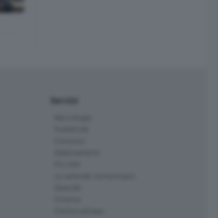
Servizi
Necrologie
Pubblicità
Concorsi
Abbonamenti
Più letti
Le aziende comunicano
Speciali
Cinema
ChiCercaCasa