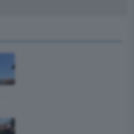
peciali
Cinema
rchivio
kill Alexa