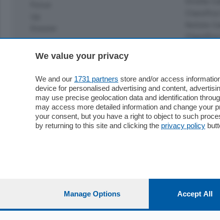
Dirette C
Focus
Classifica
Up
Notizie C
Dossier
Classifica
Classifica
Settimanali
We value your privacy
Classifich
L'Ordine
We and our
1731 partners
store and/or access information
Imprese & Lavoro
device for personalised advertising and content, advert
Diogene
may use precise geolocation data and identification throu
may access more detailed information and change your pre
Salute & Benessere
your consent, but you have a right to object to such proc
Frontiera
by returning to this site and clicking the
privacy policy
butt
© COPYRIGHT 2026 - La Provincia di Como S.r.l. P. IVA 
riproduzione anche parziale
Iscritta al Registro Imprese di Como al n. 425567 Capita
Manage Options
Accept All