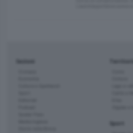
Con lui un complice barese, c
L’autotrasportatore aveva sco
Sezioni
Territor
Cronaca
Como
Economia
Cintura
Cultura e Spettacoli
Lago e val
Sport
Cantù e M
Editoriali
Erba
Podcast
Olgiate e 
Quatar Pass
Media Inglese
Sport
Storie nella Breva