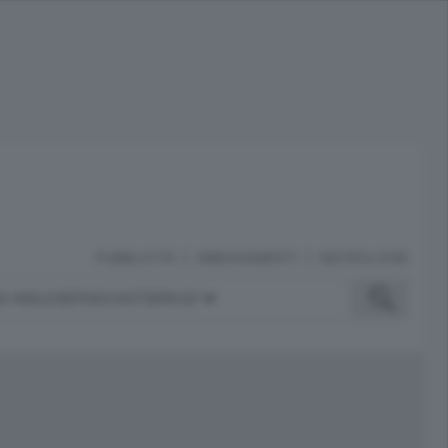
PUBBLICITÀ
ABBONAMENTI
NECROLOGIE
A INGLESE
PODCAST
SERVIZI
ubblicità
iù letti