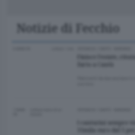
Classifica Serie A Femminile
Frontiera
Erba
Notizie di Fecchio
6 ANNI FA
Lettura 1 min.
CRONACA
/
CANTÙ - MARIANO
Finisce l’estate, rito
furto a Cantù
Malviventi da due anziane in v
con l’oro
7 ANNI
Lettura meno di un
CRONACA
/
CANTÙ - MARIANO
FA
minuto.
I canturini sempre v
35mila euro dal 5 per