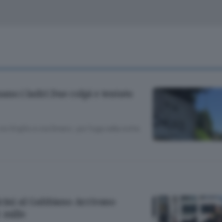
Classifiche
Olgiate e bassa
Le aziende comunicano
S
Podcast
ChiCercaCasa
A
Meteo
S
rnano i ladri Due colpi e tentato
Dossier
ia Virgilio e via Omero: poi fuga nella notte
icini al Gabbiano Arrivano
 mille