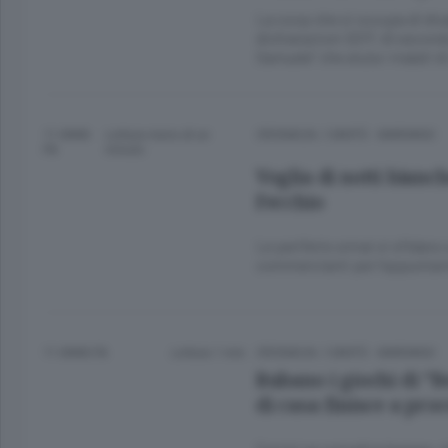
La coop che si occupa di disab
dichiarazioni 2017. Al secon
Samuele” che aiuta i malati d
11 ANNI
Lettura meno di un
CRONACA
/
CANTÙ - MARIANO
FA
minuto.
Voglia di notti bianch
Fecchio
Le periferie ormai si sfidano a
commercianti per l’appuntame
11 ANNI FA
Lettura 1 min.
CRONACA
/
CANTÙ - MARIANO
Rubano i giochi di “B
di casa finisce a pro