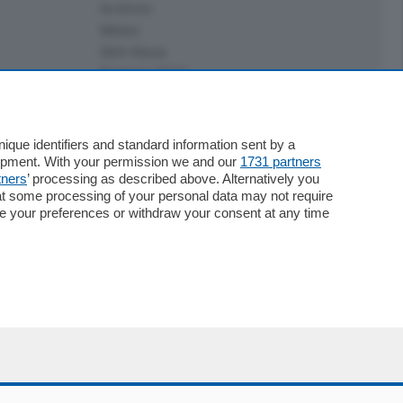
Archivio
Meteo
Skill Alexa
Elezioni 2024
que identifiers and standard information sent by a
lopment. With your permission we and our
1731 partners
tners
’ processing as described above. Alternatively you
at some processing of your personal data may not require
nge your preferences or withdraw your consent at any time