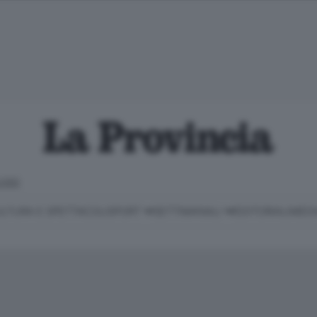
LOSO
LTURA E SPETTACOLI
SPORT
SETTIMANALI
EDITORIALI
MEDI
Classifica Serie B
Imprese & Lavoro
Cintura
Necrologie
P
Classifica Serie A
Salute & Benessere
Cantù e Mariano
Abbonamenti
P