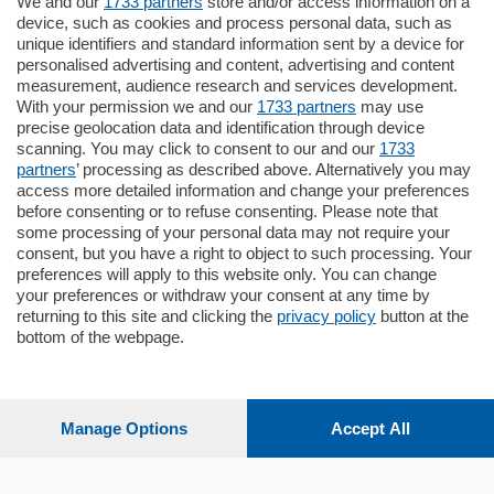
We and our
1733 partners
store and/or access information on a
795.000
€
device, such as cookies and process personal data, such as
unique identifiers and standard information sent by a device for
Como - Como
personalised advertising and content, advertising and content
Quadrilocale
measurement, audience research and services development.
Zona Como Borghi. Nel complesso di nuova
With your permission we and our
1733 partners
may use
costruzione "JIULIUS" in Classe Energetica
precise geolocation data and identification through device
A2 proponiamo ampio Quadrilocale …
scanning. You may click to consent to our and our
1733
partners
’ processing as described above. Alternatively you may
mq.
145
locali:
4
access more detailed information and change your preferences
before consenting or to refuse consenting. Please note that
some processing of your personal data may not require your
consent, but you have a right to object to such processing. Your
preferences will apply to this website only. You can change
your preferences or withdraw your consent at any time by
returning to this site and clicking the
privacy policy
button at the
bottom of the webpage.
Sezioni
Settimanali
Manage Options
Accept All
Territorio