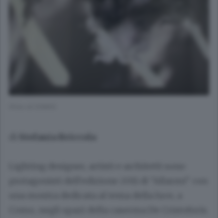
(Foto di COMO)
di
Stefania Briccola
Lighting designer, artisti e architetti sono
protagonisti dell'edizione 2011 di "Allarmi" con
una mostra dedicata al tema della luce, a
Como, negli spazi della caserma De Cristoforis.