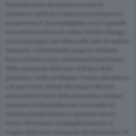
PierPaolo Koss che lavora sui temi di
simulacro, artificio e natura tra scomparsa e
trasparenza. È da scandagliare con lo sguardo
la rarefatta scultura al centro mentre dialoga
con le immagini dei video sulle note di Andrea
Mazzone. L'interessante progetto di Mario
Frau e Monica Cozzi sottolinea l'importanza
della variazione della luce nell'arco della
giornata e vuole ricollegare l'uomo alla natura
e ai suoi ritmi, dettati dal sorgere del sole
prima dell'avvento della lampadina. Stefano
Mazzanti nell'installazione essenziale ed
incisiva simula finestre e aperture invece
Fulvio Michelazzi scandaglia l'anima e il
respiro della luce con parole da rintracciare. Di