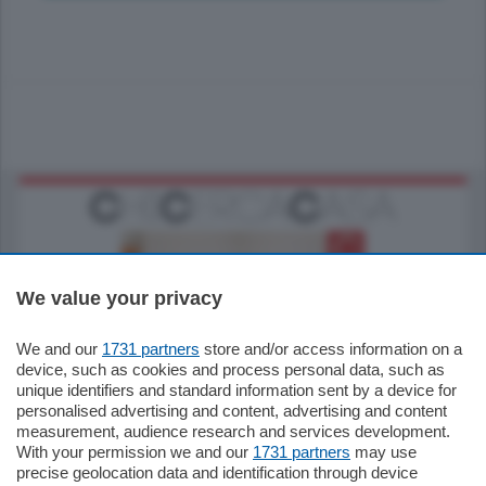
We value your privacy
We and our
1731 partners
store and/or access information on a
185.000
€
device, such as cookies and process personal data, such as
unique identifiers and standard information sent by a device for
Cernobbio - Como
personalised advertising and content, advertising and content
Appartamento
measurement, audience research and services development.
Situato nella tranquilla frazione di Piazza
With your permission we and our
1731 partners
may use
Santo Stefano, in un contesto riservato e a
precise geolocation data and identification through device
pochi minuti …