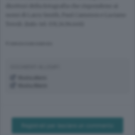
direttori della fotografia che rispondono ai
nomi di Larry Smith, Paul Cameron e Luciano
Tovoli. (Info: tel. 031.24.94.446)
© RIPRODUZIONE RISERVATA
DOCUMENTI ALLEGATI
Mostra allarmi
Mostra Allarmi
Registrati per lasciare un commento