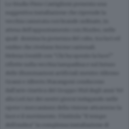
Lo Studio Piero Castiglioni presenta una
suggestiva installazione che riprende la
vecchia camerata con brande ordinate, in
attesa dell'appuntamento con Morfeo, nelle
quali domina la presenza del cubo, tra luci ed
ombre che rivelano forme razionali.
Helena Gentili con "Chi ha spento la luce?"
riflette sulla vecchia lampadina e sul futuro
delle illuminazioni artificiali mentre Alfonso
Grassi e Alberto Marangoni conducono
dall'arte cinetica del Gruppo Mid degli anni '60
alla Led Art dei nostri giorni indagando nelle
opere i meccanismi della visione attraverso la
luce e il movimento. S'intitola "Il tempo
dell'ombra" la complessa installazione di