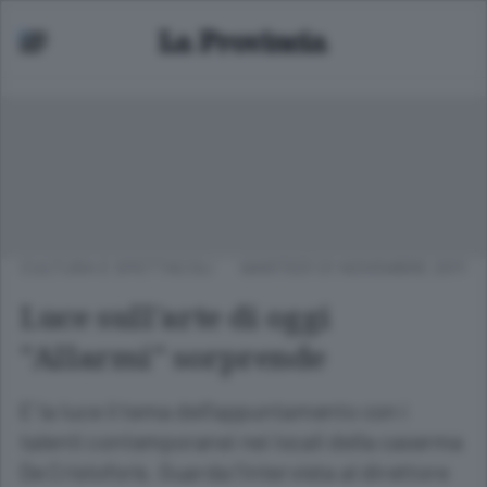
CULTURA E SPETTACOLI
MARTEDÌ 01 NOVEMBRE 2011
Luce sull'arte di oggi
"Allarmi" sorprende
E' la luce il tema dell'appuntamento con i
talenti contemporanei nei locali della caserma
De Cristoforis. Guarda l'intervista al direttore