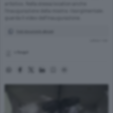
artistico. Nella stessa location anche
l'inaugurazione della mostra risorgimentale:
guarda il video dell'inaugurazione.
Vedi documenti allegati
Lettura 1 min.
v.fisogni