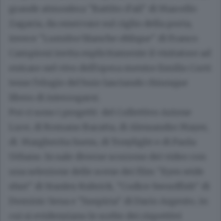
grande atmosfera "Battito d'ali" di Marcello
Zagaria, da osservare sul ciglio della porta,
invece "Lumière blanche oblique" di Franco
Campioni invita esplicitamente il visitatore ad
entrare nel vivo dell'opera mentre Emilio Corti
tesse l'elogio del buio lasciando chiunque
libero di interrogarsi.
Poi ci sono i progetti del Collettivo Azione
Luce, di Romano Baratta, di Alessandro Mayer,
di Margherita Suess, di Tonylight e di Paola
Urbano. In sale diverse scorrono dei video con
una selezione delle scene dei film "Eyes wide
shut" di Stanley Kubrick, "Codice Swordfish" di
Dominic Sena e "Suspiria" di Dario Argento, in
cui si evidenziano le scelte dei rispettivi