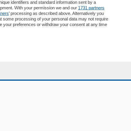
Necrologie
que identifiers and standard information sent by a
lopment. With your permission we and our
1731 partners
Pubblicità
tners
’ processing as described above. Alternatively you
Concorsi
at some processing of your personal data may not require
Abbonamenti
nge your preferences or withdraw your consent at any time
Più letti
Le aziende comunicano
Speciali
Cinema
ChiCercaCasa
Archivio
Meteo
Skill Alexa
Elezioni 2024