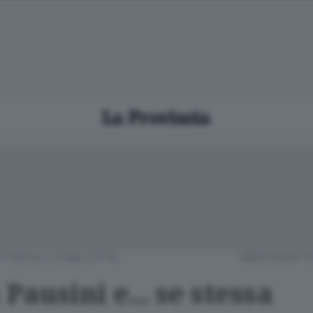
TTACOLI
/
COMO CITTÀ
MERCOLEDÌ 10
Pausini e... se stessa