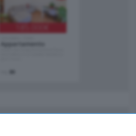
185.000
€
Cernobbio - Como
Appartamento
Situato nella tranquilla frazione di Piazza
Santo Stefano, in un contesto riservato e a
pochi minuti …
mq.
80
Servizi