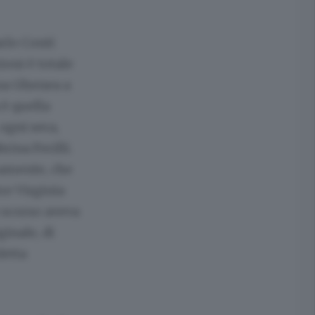
rlo Conti
ioni è totale
ina Ghenea a
 è quella
ogni sera,
rina Ferilli.
mamente, che
re Virginia
o scorso aveva
ginale, di
fetta