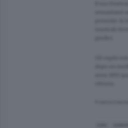
Il suo Festiva
sessantasei a
presente: le 
musicali dove
giudici.
Gli ospiti en
dopo un medle
anno 1993 qua
vittoria.
© RIPRODUZIONE RI
COMO
SANREM