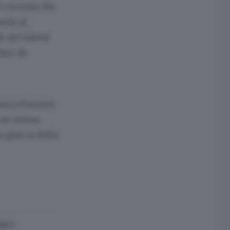
ci ricorda che
rda al
e dei talent
fare da
aura Pausini,
 se stessa
 giacca della
ONTI