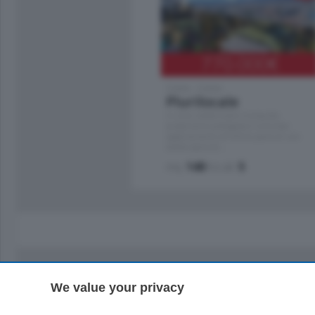
770.000
€
Como - Como
Plurilocale
in zona residenziale e tranquilla,
proponiamo prestigioso e luminoso
appartamento all'ultimo piano di uno
stabile signorile …
mq.
140
locali:
5
We value your privacy
Sezioni
Territor