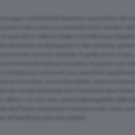
ston riapre al Festival di Sanremo, ma sembra che Ca
a porta l’altra sera. La continuità tra le sue due ediz
 il mascelluto Gabriel Garko e la bellissima Madal
lo spettatore di distinguere le due edizioni: questa
n presenta, ma fa la cantante. È quella dove ci sarà, 
ona femminile italiana sul palco, in questo caso Sab
rete rimbalzano commenti, poi cancellati rapidissi
osa le è successo, ma è tutta rifatta, senza riconosce
piccolo trionfo personale per l’imitatrice (ma l’ann
o effetto con una resa, quasi indistinguibile dall’ori
i). Ma l’unico mattatore è sempre e solo Conti, per
ne del baudismo più ineccepibile.