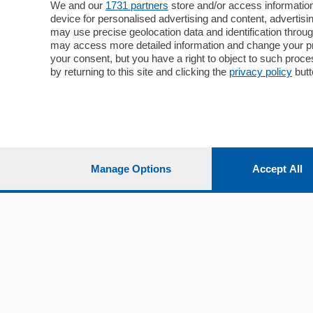
Cronaca
Como
We and our
1731 partners
store and/or access information
device for personalised advertising and content, advert
Economia
Cintura
may use precise geolocation data and identification throu
Cultura e Spettacoli
Lago e val
may access more detailed information and change your pre
Sport
Cantù e M
your consent, but you have a right to object to such proc
Editoriali
Erba
by returning to this site and clicking the
privacy policy
butt
Podcast
Olgiate e 
Quatar Pass
Media Inglese
Sport
Storie nella Breva
Dirette C
Focus
Classifica
Manage Options
Accept All
Up
Notizie C
Dossier
Classifica
Classifica
Settimanali
Classifich
L'Ordine
Imprese & Lavoro
Diogene
Salute & Benessere