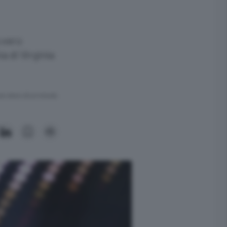
o vero
a di Virginia
ra meno di un minuto.