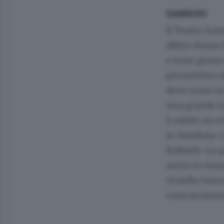
SANREMO
Il Teatro Ari
abbia chiuso l
e sono giusto
permettere al
dove Arisa no
una grande ic
E subito in 
si chiedono c
Raffaele: un 
avuto lo stess
Ornella Vanon
reincarnazio