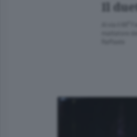
Il du
Al via il 66°
mattatore del
Raffaele