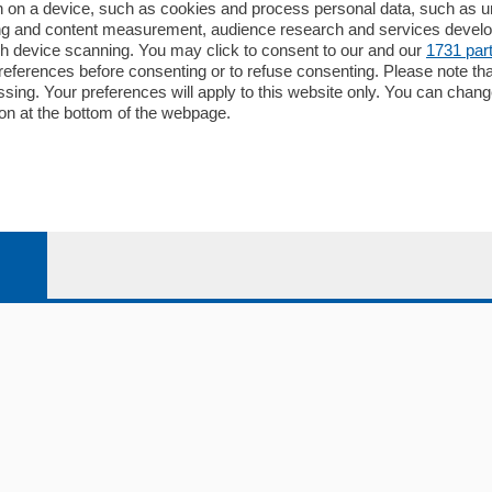
Redazione
 on a device, such as cookies and process personal data, such as uni
ising and content measurement, audience research and services deve
Editore
gh device scanning. You may click to consent to our and our
1731 par
li
Contatti
ferences before consenting or to refuse consenting. Please note th
ariano
Privacy e Policy
essing. Your preferences will apply to this website only. You can cha
on at the bottom of the webpage.
bassa
alcio Como
 Serie B
alcio Como
 Serie A
 Serie A Femminile
e