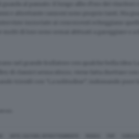
l guarda al passato: il lungo albo d’oro dei vincitori 
nni e altrettante canzoni sono proprio tanti. Ma gua
interviste incrociate ai concorrenti echeggiano quell
 molti di loro sono ormai abituati a gareggiare o a 
trano nel grande frullatore con qualche bella idea: L
y di classici senza sforzo, viene fatta duettare con
ndo trionfò con “La solitudine”, indossando pure la
SERVATA
O
ARTE, CULTURA, INTRATTENIMENTO
MUSICA
POP
CARLO C