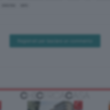
ARISTON
INPS
Registrati per lasciare un commento