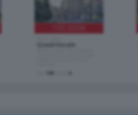
795.000
€
Como - Como
Quadrilocale
Zona Como Borghi. Nel complesso di
nuova costruzione "JIULIUS" in Classe
Energetica A2 proponiamo ampio
Quadrilocale …
mq.
145
locali:
4
io
Chi Siamo