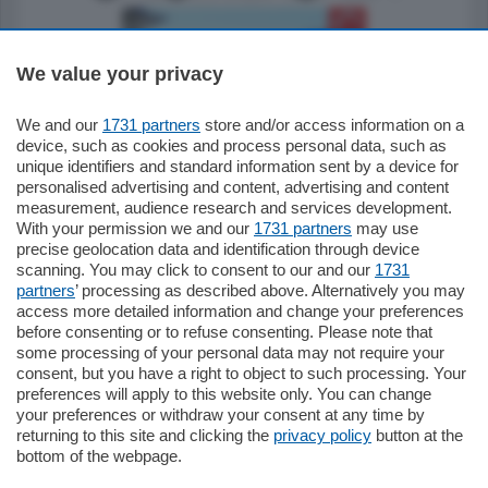
We value your privacy
We and our
1731 partners
store and/or access information on a
770.000
€
device, such as cookies and process personal data, such as
unique identifiers and standard information sent by a device for
Como - Como
personalised advertising and content, advertising and content
Plurilocale
measurement, audience research and services development.
in zona residenziale e tranquilla,
With your permission we and our
1731 partners
may use
proponiamo prestigioso e luminoso
precise geolocation data and identification through device
appartamento all'ultimo piano di uno
scanning. You may click to consent to our and our
1731
stabile signorile …
partners
’ processing as described above. Alternatively you may
mq.
140
locali:
5
access more detailed information and change your preferences
before consenting or to refuse consenting. Please note that
some processing of your personal data may not require your
consent, but you have a right to object to such processing. Your
preferences will apply to this website only. You can change
your preferences or withdraw your consent at any time by
returning to this site and clicking the
privacy policy
button at the
bottom of the webpage.
Sezioni