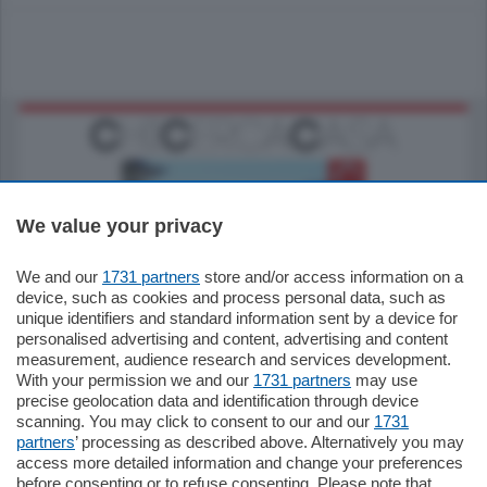
We value your privacy
We and our
1731 partners
store and/or access information on a
770.000
€
device, such as cookies and process personal data, such as
unique identifiers and standard information sent by a device for
Como - Como
personalised advertising and content, advertising and content
Plurilocale
measurement, audience research and services development.
in zona residenziale e tranquilla,
With your permission we and our
1731 partners
may use
proponiamo prestigioso e luminoso
precise geolocation data and identification through device
appartamento all'ultimo piano di uno
scanning. You may click to consent to our and our
1731
stabile signorile …
partners
’ processing as described above. Alternatively you may
mq.
140
locali:
5
access more detailed information and change your preferences
before consenting or to refuse consenting. Please note that