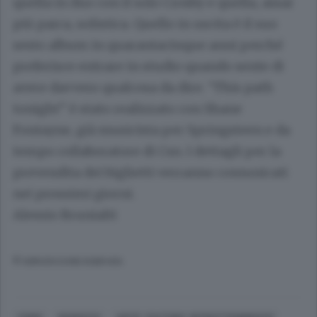
quella in duo con il solo Crosby e quella, assai
più parca, solistica. Quello in uscita è il suo
sesto album in quarantacinque anni perché
preferisce entrare in studio quando sente di
avere davvero qualcosa da dire. “This path
tonight” è stato realizzato con Shane
Fontayne, già musicista per Springsteen e da
tempo collaboratore di Csn. I dettagli per la
prevendita dei biglietti verranno comunicati
nei prossimi giorni.
Alessio Brunialti
© RIPRODUZIONE RISERVATA