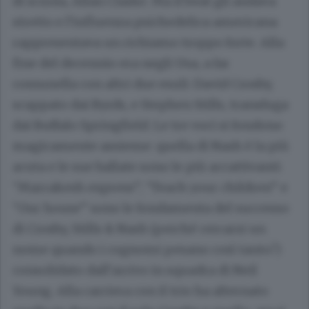
di scuola, Allan Clarke. Ma il beat gli andava
stretto e l’influenza psichedelica americana
rappresentava un richiamo troppo forte. Alla
fine del decennio era negli Usa, a far
comunella con altri due esuli: David Crosby,
scappato dai Byrds, e Stephen Stills, transfuga
dai Buffalo Springfield. Le tre voci si fondono
magicamente assieme: quella di Nash è la più
acuta e le sue ballate sono le più accattivanti:
“Marrakesh express”, “Teach your children” e
“Our house” sono le fondamenta del successo
di Crosby, Stills & Nash (perché cercarsi un
nome quando i cognomi pesano così tanto?)
consolidato dall’arrivo in squadra di Neil
Young. Alla carriera con il trio ha alternato