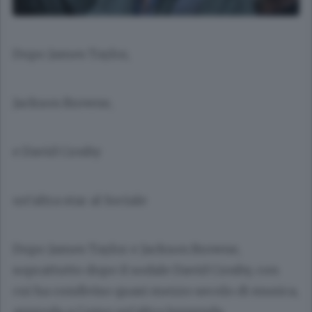
Dopo James Taylor,
Jackson Browne,
e David Crosby
un’altra star al Sociale
Dopo James Taylor e Jackson Browne,
soprattutto dopo il sodale David Crosby, con
cui ha condiviso quasi mezzo secolo di musica,
approda a Como un’altra leggenda