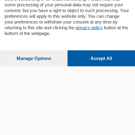
some processing of your personal data may not require your
consent, but you have a right to object to such processing. Your
preferences will apply to this website only. You can change
your preferences or withdraw your consent at any time by
returning to this site and clicking the
privacy policy
button at the
bottom of the webpage.
Sezioni
Settimanali
Manage Options
Accept All
Territorio
Sport
Chi Siamo
Servizi