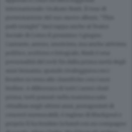
internazionale: Graham Nash. Il tour di
presentazione del suo nuovo album, “This
path tonight” farà tappa anche al Teatro
Sociale di Como il prossimo 3 giugno.
Cantante, autore, musicista, ma anche attivista
politico, scrittore e fotografo, Nash è una
personalità del rock fin dalla prima metà degli
anni Sessanta, quando rivaleggiava con i
Beatles in testa alle classifiche con i suoi
Hollies. A differenza di tutti i nomi citati
prima, tutti passati nella massima sala
cittadina negli ultimi anni, protagonisti di
concerti memorabili, è inglese di Blackpool e
proprio lì ha fondato la band con un compagno