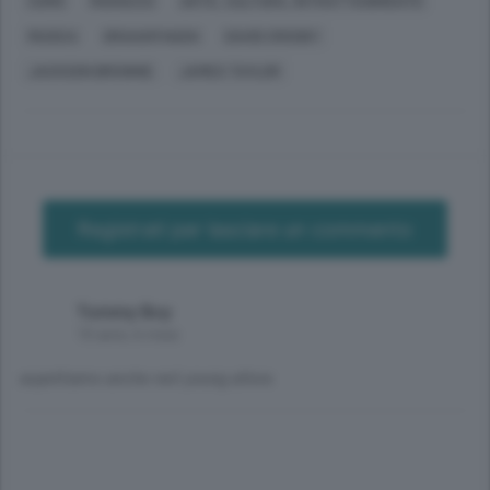
COMO
MAROCCO
ARTE, CULTURA, INTRATTENIMENTO
MUSICA
GRAHAM NASH
DAVID CROSBY
JACKSON BROWNE
JAMES TAYLOR
Registrati per lasciare un commento
Tommy Boy
10 anni, 6 mesi
aspettiamo anche neil young allora