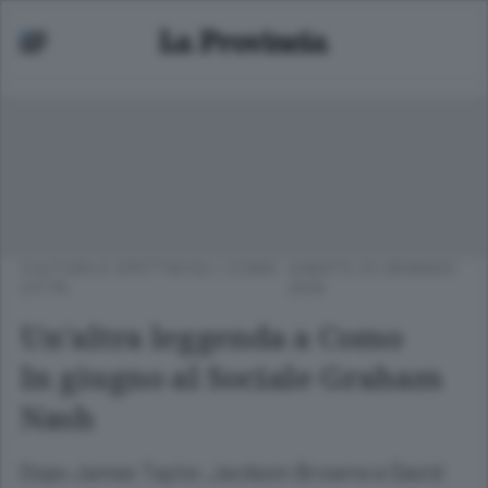
CULTURA E SPETTACOLI
/
COMO
SABATO 23 GENNAIO
CITTÀ
2016
Un’altra leggenda a Como
In giugno al Sociale Graham
Nash
Dopo James Taylor, Jackson Browne e David