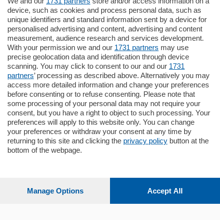
We and our
1731 partners
store and/or access information on a
770.000
€
device, such as cookies and process personal data, such as
unique identifiers and standard information sent by a device for
Como - Como
personalised advertising and content, advertising and content
Plurilocale
measurement, audience research and services development.
in zona residenziale e tranquilla,
With your permission we and our
1731 partners
may use
proponiamo prestigioso e luminoso
precise geolocation data and identification through device
appartamento all'ultimo piano di uno
scanning. You may click to consent to our and our
1731
stabile signorile …
partners
’ processing as described above. Alternatively you may
mq.
140
locali:
5
access more detailed information and change your preferences
before consenting or to refuse consenting. Please note that
some processing of your personal data may not require your
consent, but you have a right to object to such processing. Your
preferences will apply to this website only. You can change
your preferences or withdraw your consent at any time by
returning to this site and clicking the
privacy policy
button at the
bottom of the webpage.
Sezioni
Settimanali
Manage Options
Accept All
Territorio