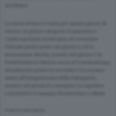
Arcellasco.
La carne al fuoco è tanta per questo girone di
ritorno. In prima categoria Guanzatese e
Cantù San Paolo tenteranno di convertire
l’attuale primo posto nei gironi A e B in
promozione diretta, mentre nel girone C la
Pontelambrese darà la caccia al Costamasnaga,
attualmente primo.In seconda G il Lomazzo
andrà all’inseguimento della Faloppiese,
mentre nel girone H a inseguire la capolista
Lariointelvi ci saranno Montesolaro e Albate.
© RIPRODUZIONE RISERVATA