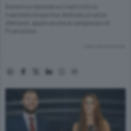
Domenica riprende sul nostro sito la
trasmissione sportiva dedicata al calcio
dilettanti, spazio anche al campionato di
Promozione
Lettura meno di un minuto.