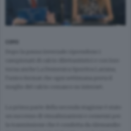
COMO
Dopo la pausa invernale riprendono i
campionati di calcio dilettantistici e con loro
torna anche La Domenica Sportiva Lariana,
l’unico format che ogni settimana porta il
meglio del calcio comasco su internet.
La prima parte della seconda stagione è stato
un successo di visualizzazioni e consensi per
la trasmissione che è condotta da Alessandro