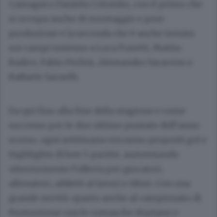
Camagni e Daniela Colombo, con il primo che
si occupa anche di montaggio e post-
produzione e la seconda che è anche inviata
sui campi insieme a Luca Fusetti, Mattia
Radice, Fabio Perlini, Alessandro Saraceno e
Raffaele Sarnelli.
Da qui fino alla fine della stagione e come
successo per le due ultime puntate dell’anno
scorso, ogni settimana verranno proposti gol e
highlights di ben 5 partite, aumentando
ulteriormente l’offerta per giocatori,
allenatori, addetti ai lavori e tifosi. Con una
grande novità: spazio anche al campionato di
Promozione con le comasche Mariano e