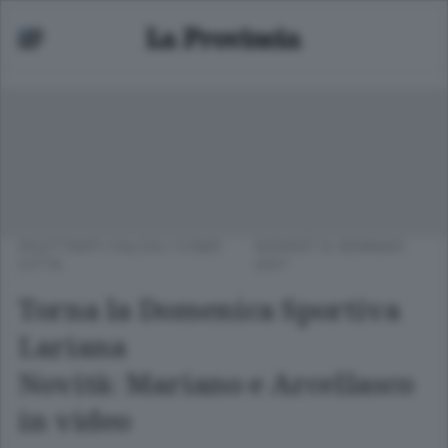
DILETTANTI CALCIO
/
COMO
GIOVEDÌ 12 GENNAIO
CITTÀ
2017
Torna la Domenica Sportiva
Lariana
Novità: Mariano e Arcellasco
in video