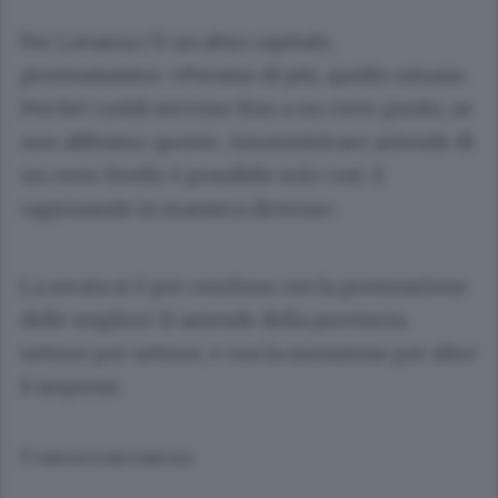
Per Lavazza c’è un altro capitale,
preziosissimo: «Persino di più, quello umano.
Perché i soldi servono fino a un certo punto, se
non abbiamo questo. Amministrare aziende di
un certo livello è possibile solo così. E
ragionando in maniera diversa».
La serata si è poi conclusa con la premiazione
delle migliori 11 aziende della provincia,
settore per settore, e con la menzione per altre
8 imprese.
© RIPRODUZIONE RISERVATA