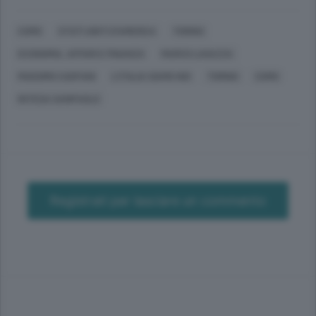
COMO
STATI UNITI D'AMERICA
TORINO
ECONOMIA, AFFARI E FINANZA
MARCO LAVAZZA
MASSIMO CASPANI
L'ITALIA SIAMO NOI
TORINO
COMO
INTESA SANPAOLO
Registrati per lasciare un commento