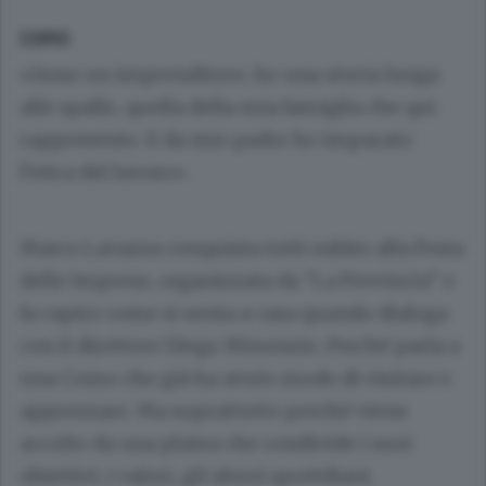
COMO
«Sono un imprenditore, ho una storia lunga
alle spalle, quella della mia famiglia che qui
rappresento. E da mio padre ho imparato
l’etica del lavoro».
Marco Lavazza conquista tutti subito alla Festa
delle Imprese, organizzata da “La Provincia” e
fa capire come si senta a casa quando dialoga
con il direttore Diego Minonzio. Perché parla a
una Como che già ha avuto modo di visitare e
apprezzare. Ma soprattutto perché viene
accolto da una platea che condivide i suoi
obiettivi, i valori, gli sforzi quotidiani.