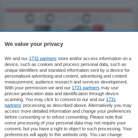
We value your privacy
We and our
1731 partners
store and/or access information on a
795.000
€
device, such as cookies and process personal data, such as
unique identifiers and standard information sent by a device for
Como - Como
personalised advertising and content, advertising and content
Quadrilocale
measurement, audience research and services development.
Zona Como Borghi. Nel complesso di
With your permission we and our
1731 partners
may use
nuova costruzione "JIULIUS" in Classe
precise geolocation data and identification through device
Energetica A2 proponiamo ampio
scanning. You may click to consent to our and our
1731
Quadrilocale …
partners
’ processing as described above. Alternatively you may
mq.
145
locali:
4
access more detailed information and change your preferences
before consenting or to refuse consenting. Please note that
some processing of your personal data may not require your
consent, but you have a right to object to such processing. Your
preferences will apply to this website only. You can change