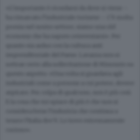
«L’importante è ricordarsi da dove si viene –
ha rimarcato l’industriale torinese – C’è molta
poesia nel nostro settore, siamo una old
economy che ha saputo reinventarsi». Per
quanto sia arduo con la cultura anti
imprenditoriale del Paese. Lavazza non si
sottrae certo alla sollecitazione di Minonzio su
questo aspetto: «Una volta si guardava agli
industriali come a persone a cui potere, dovere
aspirare. Per colpa di qualcuno, non è più così.
E la cosa che mi spiace di più è che non si
considera bene l’industria che continua a
tenere l’Italia dov’è. Lo trovo estremamente
curioso».