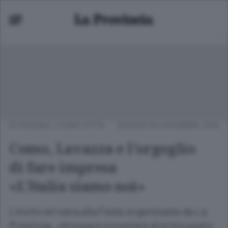
ECONOMIA
/
COMO CITTÀ
GIOVEDÌ 05 DICEMBRE 2019
Como, Lavazza e l’orgoglio
di fare impresa
«L’Italia siamo noi»
L’invito ieri sera alla Festa organizzata da La
Provincia. «Innovare e mettere al primo posto