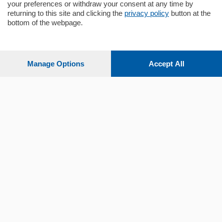
your preferences or withdraw your consent at any time by
returning to this site and clicking the
privacy policy
button at the
bottom of the webpage.
Sezioni
Settimanali
Manage Options
Accept All
Territorio
Sport
Chi Siamo
Servizi