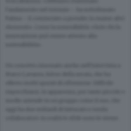
Scaccabarozzi. «Abbiamo esaminato
l’andamento nel triennio – ha sottolineato
Palma – E cominciato a prender in esame altri
elementi». Come la sostenibilità: «Solo chi fa
innovazione può essere attento alla
sostenibilità».
Un concetto risuonato anche nell’intervista a
Marco Lavazza, fulcro della serata, che ha
offerto molti spunti di riflessione. Difficile
rispecchiarsi, in apparenza, per tante piccole e
medie aziende in un gruppo come il suo, che
oggi ha due miliardi di fatturato e 4mila
collaboratori: in realtà le sfide sono le stesse.