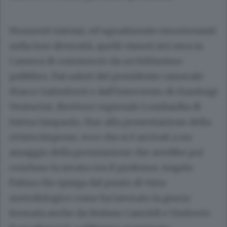
Momenti intensi, ed ugualmente emozionanti
nella loro diversità, quelli vissuti ieri sera in
Camera di commercio da un foltissimo
pubblico. Dai saluti del presidente camerale
Marco Galimberti e dall’intervento di Gianluigi
Venturini, direttore regionale Lombardia di
Intesa Sanpaolo, fino alla presentazione della
rivista Imprese, ecco che si è arrivati a un
assaggio della premiazione che avrebbe poi
concluso la serata con il professor Angelo
Palma che spiega dal punto di vista
metodologico come ha lavorato la giuria
formata anche da Stefano Castoldi e Umberto