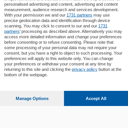
Cernobbio - Como
personalised advertising and content, advertising and content
Appartamento
measurement, audience research and services development.
Situato nella tranquilla frazione di Piazza
With your permission we and our
1731 partners
may use
Santo Stefano, in un contesto riservato e a
precise geolocation data and identification through device
pochi minuti …
scanning. You may click to consent to our and our
1731
partners
’ processing as described above. Alternatively you may
mq.
80
access more detailed information and change your preferences
before consenting or to refuse consenting. Please note that
some processing of your personal data may not require your
consent, but you have a right to object to such processing. Your
preferences will apply to this website only. You can change
your preferences or withdraw your consent at any time by
returning to this site and clicking the
privacy policy
button at the
bottom of the webpage.
Sezioni
Settimanali
Manage Options
Accept All
Territorio
Sport