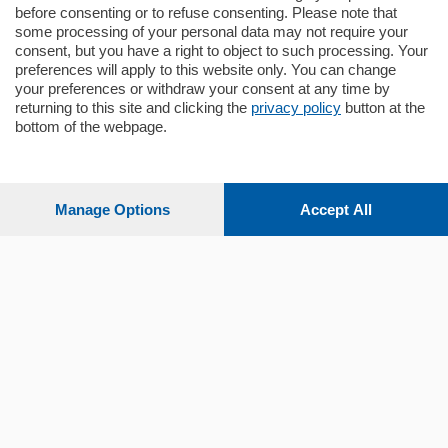
before consenting or to refuse consenting. Please note that
some processing of your personal data may not require your
consent, but you have a right to object to such processing. Your
preferences will apply to this website only. You can change
your preferences or withdraw your consent at any time by
returning to this site and clicking the
privacy policy
button at the
bottom of the webpage.
Sezioni
Settimanali
Manage Options
Accept All
Territorio
Sport
Chi Siamo
Servizi