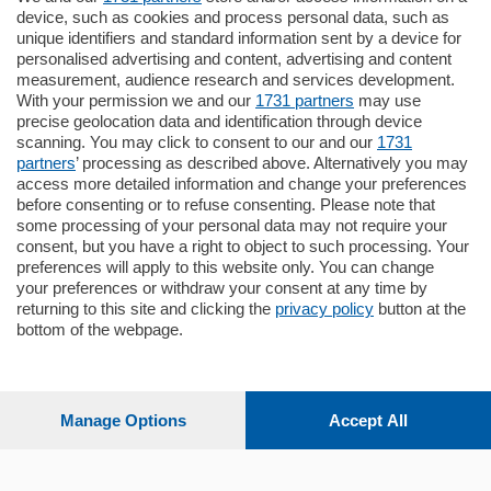
device, such as cookies and process personal data, such as
Cernobbio - Como
unique identifiers and standard information sent by a device for
Appartamento
personalised advertising and content, advertising and content
Situato nella tranquilla frazione di Piazza
measurement, audience research and services development.
Santo Stefano, in un contesto riservato e a
With your permission we and our
1731 partners
may use
pochi minuti …
precise geolocation data and identification through device
scanning. You may click to consent to our and our
1731
mq.
80
partners
’ processing as described above. Alternatively you may
access more detailed information and change your preferences
before consenting or to refuse consenting. Please note that
some processing of your personal data may not require your
consent, but you have a right to object to such processing. Your
preferences will apply to this website only. You can change
your preferences or withdraw your consent at any time by
Sezioni
returning to this site and clicking the
privacy policy
button at the
bottom of the webpage.
Settimanali
Manage Options
Accept All
Territorio
Sport