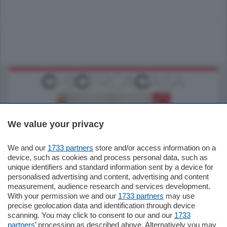
We value your privacy
We and our
1733 partners
store and/or access information on a
185.000
€
device, such as cookies and process personal data, such as
unique identifiers and standard information sent by a device for
Cernobbio - Como
personalised advertising and content, advertising and content
Appartamento
measurement, audience research and services development.
Situato nella tranquilla frazione di Piazza
With your permission we and our
1733 partners
may use
Santo Stefano, in un contesto riservato e a
precise geolocation data and identification through device
pochi minuti …
scanning. You may click to consent to our and our
1733
partners
’ processing as described above. Alternatively you may