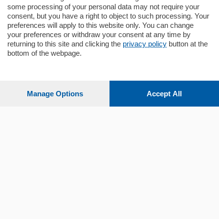
some processing of your personal data may not require your
consent, but you have a right to object to such processing. Your
preferences will apply to this website only. You can change
your preferences or withdraw your consent at any time by
returning to this site and clicking the
privacy policy
button at the
bottom of the webpage.
Sezioni
Settimanali
Manage Options
Accept All
Territorio
Sport
Chi Siamo
Servizi