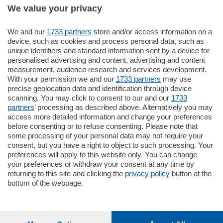
We value your privacy
We and our
1733 partners
store and/or access information on a
795.000
€
device, such as cookies and process personal data, such as
unique identifiers and standard information sent by a device for
Como - Como
personalised advertising and content, advertising and content
Quadrilocale
measurement, audience research and services development.
Zona Como Borghi. Nel complesso di
With your permission we and our
1733 partners
may use
nuova costruzione "JIULIUS" in Classe
precise geolocation data and identification through device
Energetica A2 proponiamo ampio
scanning. You may click to consent to our and our
1733
Quadrilocale …
partners
’ processing as described above. Alternatively you may
mq.
145
locali:
4
access more detailed information and change your preferences
before consenting or to refuse consenting. Please note that
some processing of your personal data may not require your
consent, but you have a right to object to such processing. Your
preferences will apply to this website only. You can change
your preferences or withdraw your consent at any time by
returning to this site and clicking the
privacy policy
button at the
bottom of the webpage.
Sezioni
Settimanali