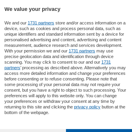
We value your privacy
We and our
1731 partners
store and/or access information on a
770.000
€
device, such as cookies and process personal data, such as
unique identifiers and standard information sent by a device for
Como - Como
personalised advertising and content, advertising and content
Plurilocale
measurement, audience research and services development.
in zona residenziale e tranquilla,
With your permission we and our
1731 partners
may use
proponiamo prestigioso e luminoso
precise geolocation data and identification through device
appartamento all'ultimo piano di uno
scanning. You may click to consent to our and our
1731
stabile signorile …
partners
’ processing as described above. Alternatively you may
mq.
140
locali:
5
access more detailed information and change your preferences
before consenting or to refuse consenting. Please note that
some processing of your personal data may not require your
consent, but you have a right to object to such processing. Your
preferences will apply to this website only. You can change
your preferences or withdraw your consent at any time by
returning to this site and clicking the
privacy policy
button at the
bottom of the webpage.
Sezioni
Settimanali