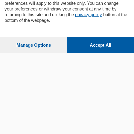
preferences will apply to this website only. You can change
your preferences or withdraw your consent at any time by
returning to this site and clicking the
privacy policy
button at the
bottom of the webpage.
Sezioni
Settimanali
Manage Options
Accept All
Territorio
Sport
Chi Siamo
Servizi