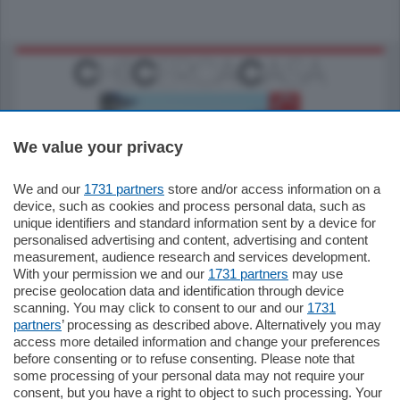
We value your privacy
We and our
1731 partners
store and/or access information on a
770.000
€
device, such as cookies and process personal data, such as
unique identifiers and standard information sent by a device for
Como - Como
personalised advertising and content, advertising and content
Plurilocale
measurement, audience research and services development.
in zona residenziale e tranquilla,
With your permission we and our
1731 partners
may use
proponiamo prestigioso e luminoso
precise geolocation data and identification through device
appartamento all'ultimo piano di uno
scanning. You may click to consent to our and our
1731
stabile signorile …
partners
’ processing as described above. Alternatively you may
mq.
140
locali:
5
access more detailed information and change your preferences
before consenting or to refuse consenting. Please note that
some processing of your personal data may not require your
consent, but you have a right to object to such processing. Your