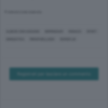
© RIPRODUZIONE RISERVATA
ALBESE CON CASSANO
BIRMINGHAM
MONACO
SPORT
GINNASTICA
MIRIAM BELLASIO
SERGIO LOI
Registrati per lasciare un commento