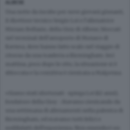
ALBESE
Una notte da incubo per nove giovani ginnasti,
il direttore tecnico Sergio Loi e l’allenatrice
Miriam Bellasio, della Gioy di Albese, bloccati
nel terminal dell’aeroporto di Monaco di
Baviera, dove hanno fatto scalo nel viaggio di
ritorno da una trasferta a Birmingham. Ieri
mattina, poco dopo le otto, la situazione si è
sbloccata e la comitiva è rientrata a Malpensa.
«Siamo stati sfortunati -spiega Loi (62 anni),
fondatore della Gioy -.Stavamo rientrando da
una settimana di allenamenti nella palestra di
Birmingham, ed eravamo tutti felici e
soddisfatti dell’esperienza. Non essendoci un