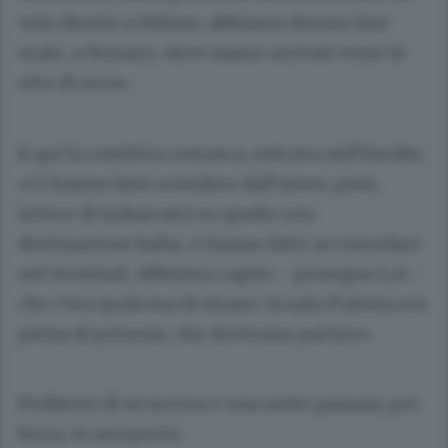
volo diretto a Milano, abbiamo dovuto fare
scalo, a Monaco, dove siamo arrivati verso le
otto di sera».
E qui la comitiva comasca, entrava nell’incubo.
«Ci hanno fatto scendere dall’aereo, però,
invece di imbarcarci su quello con
destinazione Italia, ci hanno fatto accomodare
nel terminal. Abbiamo capito - prosegue Loi -
che c’era qualcosa di strano: la sala d’attesa era
piena di persone, che dovevano partire».
Problemi di sicurezza e una notte passata, per
forza, in aeroporto.