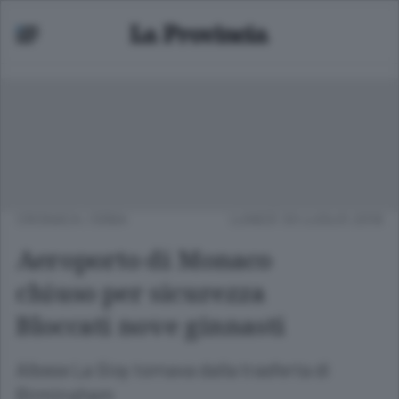
CRONACA
/
ERBA
LUNEDÌ 30 LUGLIO 2018
Aeroporto di Monaco
chiuso per sicurezza
Bloccati nove ginnasti
Albese La Gioy tornava dalla trasferta di
Birmingham