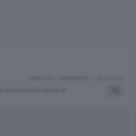
PUBBLICITÀ
ABBONAMENTI
NECROLOGIE
A INGLESE
PODCAST
SERVIZI
ubblicità
iù letti