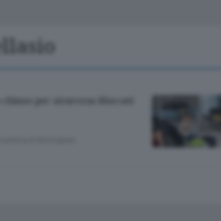
Classifiche
Olgiate e bassa
Le aziende comunicano
S
Podcast
llasio
ChiCercaCasa
A
Meteo
S
chiuso per sicurezza Bloccati
Dossier
 trasferta di Birmingham