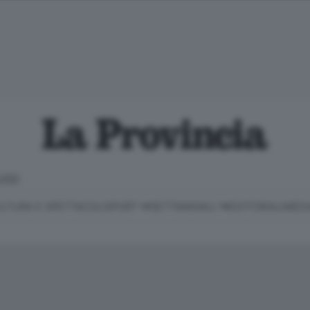
LOSO
LTURA E SPETTACOLI
SPORT
SETTIMANALI
EDITORIALI
MEDI
Classifica Serie B
Imprese & Lavoro
Cintura
Necrologie
P
Classifica Serie A
Salute & Benessere
Cantù e Mariano
Abbonamenti
P