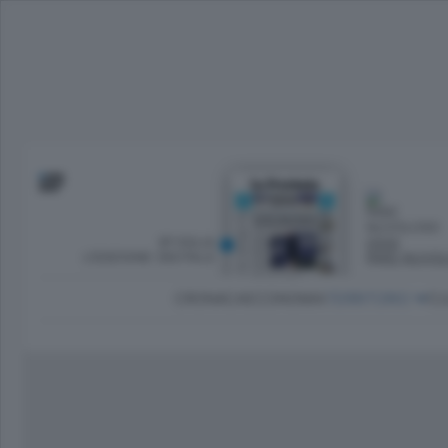
SFOGLIA
OGGI
L’EDIZIONE DIGITALE
PARZ NUVO
CRONACA
ECONOMIA
TERRITORIO
CU
Dirette Calcio Como
L'Ordine
Como
Notizie Calcio Como
Diogene
Lago e valli