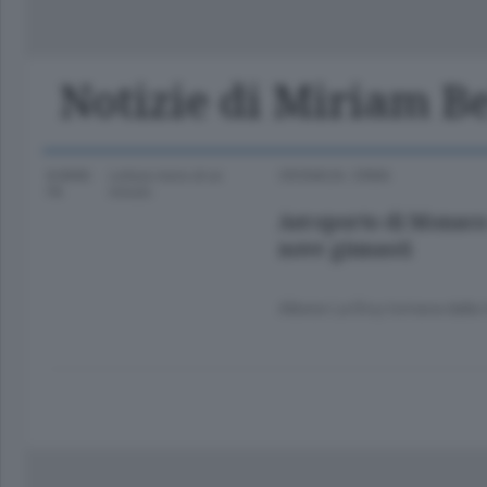
Classifica Serie A Femminile
Frontiera
Erba
Notizie di Miriam Be
8 ANNI
Lettura meno di un
CRONACA
/
ERBA
FA
minuto.
Aeroporto di Monaco 
nove ginnasti
Albese La Gioy tornava dalla