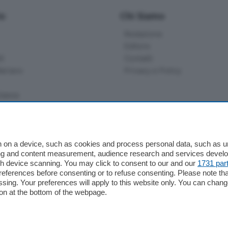
io
Chi Siamo
Redazione
Editore
li
Contatti
ariano
Privacy e Policy
bassa
alcio Como
 on a device, such as cookies and process personal data, such as uni
 Serie B
ising and content measurement, audience research and services deve
gh device scanning. You may click to consent to our and our
1731 par
alcio Como
ferences before consenting or to refuse consenting. Please note th
 Serie A
essing. Your preferences will apply to this website only. You can cha
 Serie A Femminile
on at the bottom of the webpage.
e