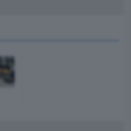
peciali
Cinema
rchivio
kill Alexa