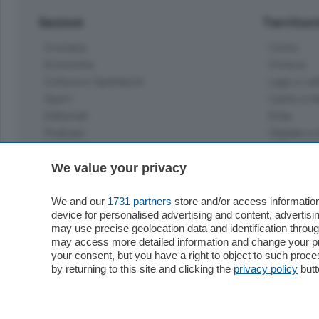
Sezioni
Territor
Cronaca
Como
Economia
Cintura
Cultura e Spettacoli
Lago e val
Sport
Cantù e M
Editoriali
Erba
Podcast
Olgiate e 
Quatar Pass
Media Inglese
We value your privacy
Sport
Storie nella Breva
Dirette C
Focus
We and our
1731 partners
store and/or access information
Classifica
device for personalised advertising and content, advert
Up
may use precise geolocation data and identification throu
Notizie C
Dossier
may access more detailed information and change your pre
Classifica
your consent, but you have a right to object to such proc
Classifica
by returning to this site and clicking the
privacy policy
butt
Settimanali
Classifich
L'Ordine
Imprese & Lavoro