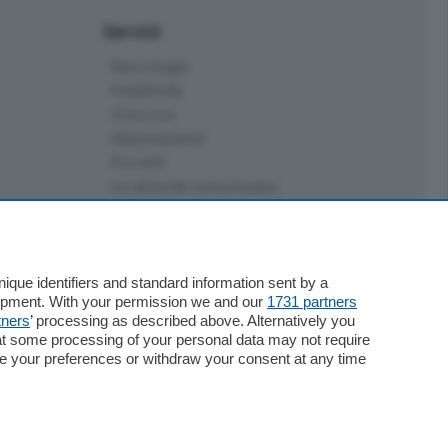
Servizi
Necrologie
Pubblicità
Concorsi
Abbonamenti
Più letti
Le aziende comunicano
Speciali
Cinema
ChiCercaCasa
Archivio
que identifiers and standard information sent by a
lopment. With your permission we and our
1731 partners
Meteo
tners
’ processing as described above. Alternatively you
Skill Alexa
at some processing of your personal data may not require
Elezioni 2024
nge your preferences or withdraw your consent at any time