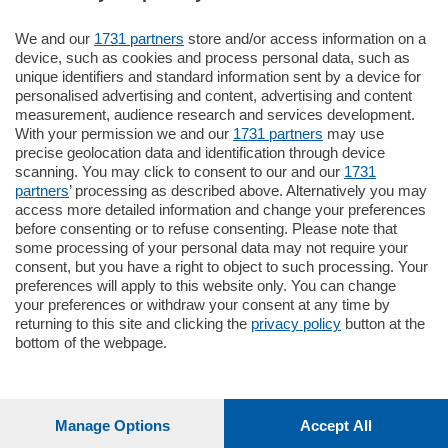
We and our
1731 partners
store and/or access information on a
795.000
€
device, such as cookies and process personal data, such as
unique identifiers and standard information sent by a device for
Como - Como
personalised advertising and content, advertising and content
Quadrilocale
measurement, audience research and services development.
Zona Como Borghi. Nel complesso di
With your permission we and our
1731 partners
may use
nuova costruzione "JIULIUS" in Classe
precise geolocation data and identification through device
Energetica A2 proponiamo ampio
scanning. You may click to consent to our and our
1731
Quadrilocale …
partners
’ processing as described above. Alternatively you may
mq.
145
locali:
4
access more detailed information and change your preferences
before consenting or to refuse consenting. Please note that
some processing of your personal data may not require your
consent, but you have a right to object to such processing. Your
preferences will apply to this website only. You can change
your preferences or withdraw your consent at any time by
returning to this site and clicking the
privacy policy
button at the
bottom of the webpage.
Sezioni
Settimanali
Manage Options
Accept All