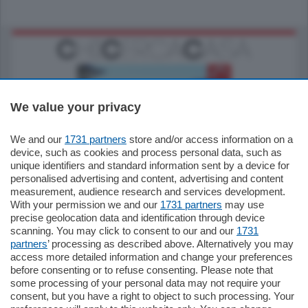
We value your privacy
We and our
1731 partners
store and/or access information on a
770.000
€
device, such as cookies and process personal data, such as
unique identifiers and standard information sent by a device for
Como - Como
personalised advertising and content, advertising and content
Plurilocale
measurement, audience research and services development.
in zona residenziale e tranquilla,
With your permission we and our
1731 partners
may use
proponiamo prestigioso e luminoso
precise geolocation data and identification through device
appartamento all'ultimo piano di uno
scanning. You may click to consent to our and our
1731
stabile signorile …
partners
’ processing as described above. Alternatively you may
mq.
140
locali:
5
access more detailed information and change your preferences
before consenting or to refuse consenting. Please note that
some processing of your personal data may not require your
consent, but you have a right to object to such processing. Your