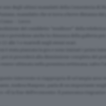
e uno degli ultimi manufatti della Cementeria di M
 Pusiano, manufatto che si trova a breve distanza dal
a Como – Lecco.
emolizione del cosiddetto “tenditore” della teleferica
rni e prevedono anche la chiusura della galleria per
 22 alle 5 e martedì negli stessi orari.
ni è stata piazzata la gru e sono iniziati i primi int
 poi si procederà alla dismissione completa del pre
essere ultimata nella prossima settimana, salvo l’
uesto intervento si riappropria di un’ampia area ve
paese, Andrea Maspero, parla di un importante mig
ico: «È la fine dell’ecomostro. Il panorama ringrazia»