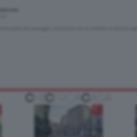
antovani
mesi
amai parte del paesaggio, ecomostro non mi sembra un termine app