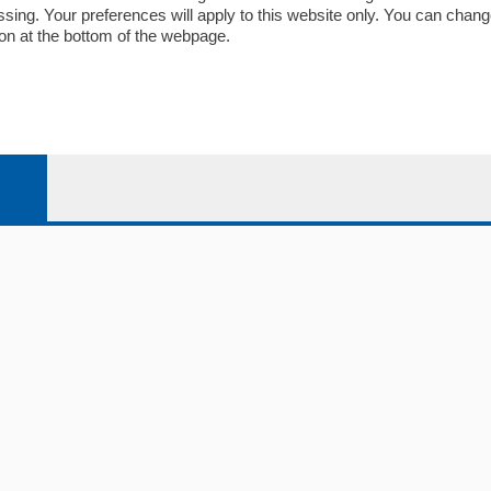
ariano
Privacy e Policy
essing. Your preferences will apply to this website only. You can cha
on at the bottom of the webpage.
bassa
alcio Como
 Serie B
alcio Como
 Serie A
 Serie A Femminile
e