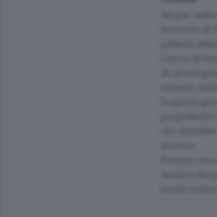
Sta per cader
territorio di
galleria dell
I lavori di d
da alcuni gio
stanotte dalle
In questi gior
propedeutici,
che dovrebbe 
avverso.
Pusiano con q
sindaco del 
livello estet