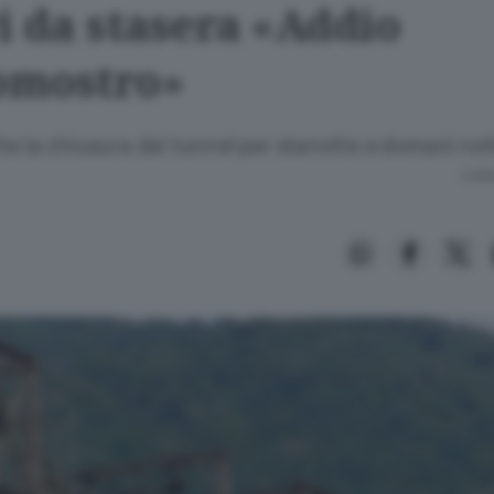
i da stasera «Addio
comostro»
he la chiusura del tunnel per stanotte e domani not
Lettu