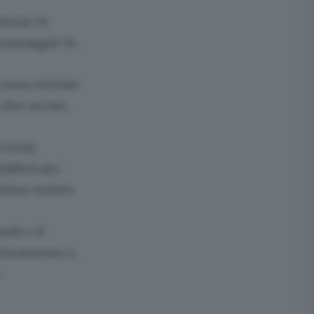
erone in
 passaggio in
 sono iniziati
 due serate,
erventi
fabbricato
atteso meteo
rde e il
lioramento a
.