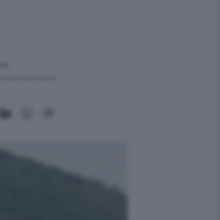
te
ra meno di un minuto.