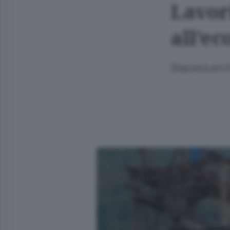
Lavor
all’e
Disposta anc