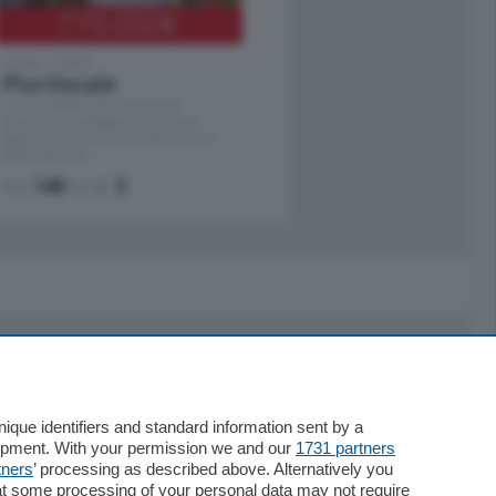
770.000
€
Como - Como
Plurilocale
in zona residenziale e tranquilla,
proponiamo prestigioso e luminoso
appartamento all'ultimo piano di uno
stabile signorile …
mq.
140
locali:
5
Servizi
Necrologie
que identifiers and standard information sent by a
lopment. With your permission we and our
1731 partners
Pubblicità
tners
’ processing as described above. Alternatively you
Concorsi
at some processing of your personal data may not require