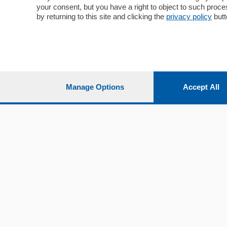
Sport
Cantù e M
your consent, but you have a right to object to such proc
Editoriali
Erba
by returning to this site and clicking the
privacy policy
butt
Podcast
Olgiate e 
Quatar Pass
Media Inglese
Sport
Storie nella Breva
Dirette C
Focus
Classifica
Manage Options
Accept All
Up
Notizie C
Dossier
Classifica
Classifica
Settimanali
Classifich
L'Ordine
Imprese & Lavoro
Diogene
Salute & Benessere
Frontiera