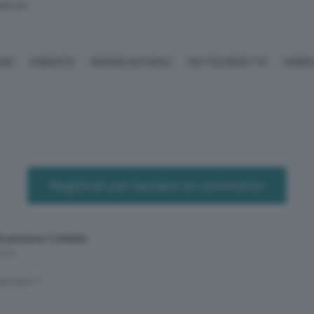
SERVATA
ANO
AMBIENTE
RISORSE NATURALI
MATTEO BERETTA
ANDRE
Registrati per lasciare un commento
Ilcanzese Coltella
mesi
acciaio ?