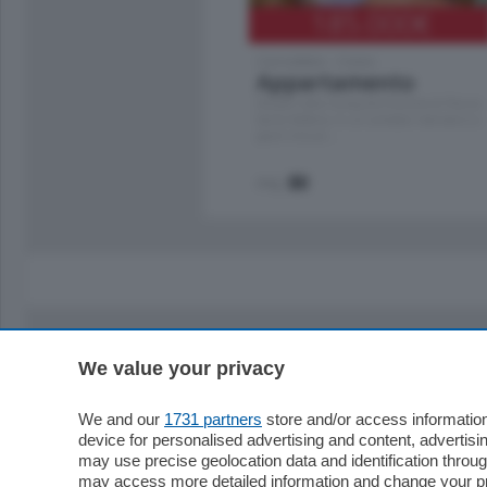
185.000
€
Cernobbio - Como
Appartamento
Situato nella tranquilla frazione di Piazza
Santo Stefano, in un contesto riservato e a
pochi minuti …
mq.
80
We value your privacy
Sezioni
Territor
Cronaca
Como
We and our
1731 partners
store and/or access information
device for personalised advertising and content, advert
Economia
Cintura
may use precise geolocation data and identification throu
Cultura e Spettacoli
Lago e val
may access more detailed information and change your pre