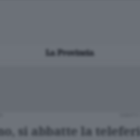
A
SABATO 
o, si abbatte la telefer