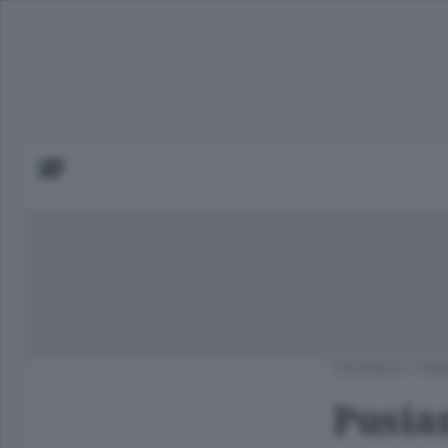
CRONACA
/
ERB
Pusian