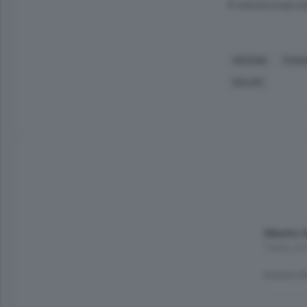
© RIPRODUZIONE RI
MERONE
PUSI
HOLCIM
Alberto 
7 anni, 2 
mostro d'