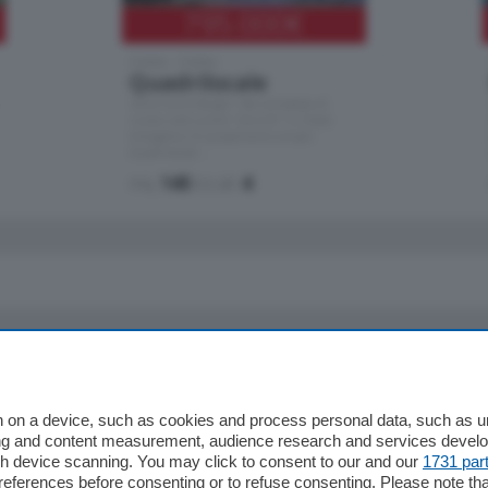
795.000
€
Como - Como
Quadrilocale
Zona Como Borghi. Nel complesso di
nuova costruzione "JIULIUS" in Classe
Energetica A2 proponiamo ampio
Quadrilocale …
mq.
145
locali:
4
io
Chi Siamo
Redazione
 on a device, such as cookies and process personal data, such as uni
ising and content measurement, audience research and services deve
Editore
gh device scanning. You may click to consent to our and our
1731 par
li
Contatti
ferences before consenting or to refuse consenting. Please note th