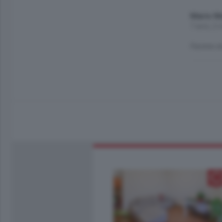
Mario M
7 anni, 2 
Faceva or