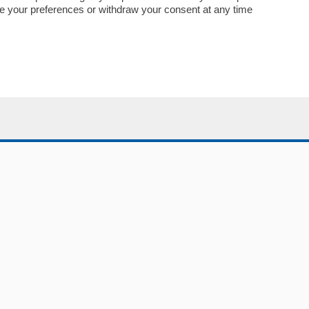
Abbonamenti
nge your preferences or withdraw your consent at any time
Più letti
Le aziende comunicano
Speciali
Cinema
ChiCercaCasa
Archivio
Meteo
Skill Alexa
Elezioni 2024