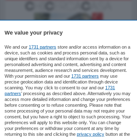
We value your privacy
We and our
1731 partners
store and/or access information on a
795.000
€
device, such as cookies and process personal data, such as
unique identifiers and standard information sent by a device for
Como - Como
personalised advertising and content, advertising and content
Quadrilocale
measurement, audience research and services development.
Zona Como Borghi. Nel complesso di
With your permission we and our
1731 partners
may use
nuova costruzione "JIULIUS" in Classe
precise geolocation data and identification through device
Energetica A2 proponiamo ampio
scanning. You may click to consent to our and our
1731
Quadrilocale …
partners
’ processing as described above. Alternatively you may
mq.
145
locali:
4
access more detailed information and change your preferences
before consenting or to refuse consenting. Please note that
some processing of your personal data may not require your
consent, but you have a right to object to such processing. Your
preferences will apply to this website only. You can change
your preferences or withdraw your consent at any time by
returning to this site and clicking the
privacy policy
button at the