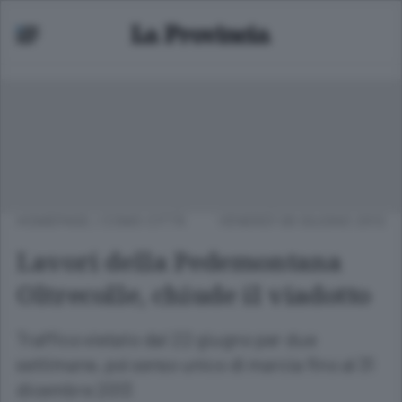
HOMEPAGE
/
COMO CITTÀ
VENERDÌ 08 GIUGNO 2012
Lavori della Pedemontana
Oltrecolle, chiude il viadotto
Traffico vietato dal 22 giugno per due
settimane, poi senso unico di marcia fino al 31
dicembre 2013