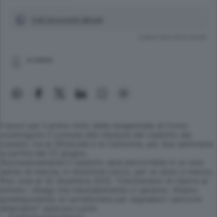
Vedi documenti allegati
Lettura meno di un minuto.
e.conca
I lavori per il primo lotto della tangenziale di Como
costringono il comune alla chiusura del viadotto dei
Lavatoi, tra la Oltrecolle e la Canturina, per due settimane
a partire dal 22 giugno.
Successivamente il viadotto sarà percorribile in un solo
senso di marcia, in direzione Lecco, per un anno e mezzo,
fino cioè al 32 dicembre 2013. "Cercheremo di ridurre al
minmo i disagi che inevitabilmente ci saranno. Stiamo
predisponendo al cartellonista per segnalare i percorsi
alternativi" assicura Lucini.