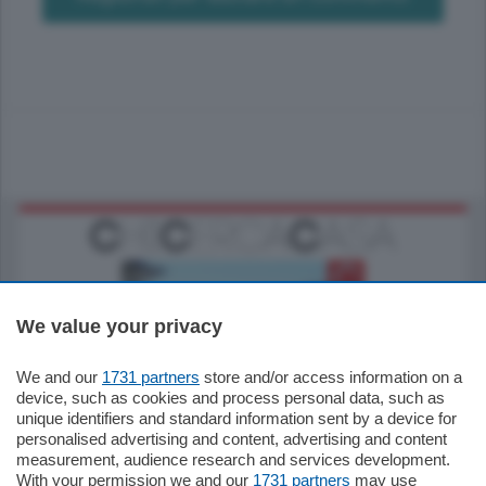
We value your privacy
We and our
1731 partners
store and/or access information on a
770.000
€
device, such as cookies and process personal data, such as
unique identifiers and standard information sent by a device for
Como - Como
personalised advertising and content, advertising and content
Plurilocale
measurement, audience research and services development.
in zona residenziale e tranquilla,
With your permission we and our
1731 partners
may use