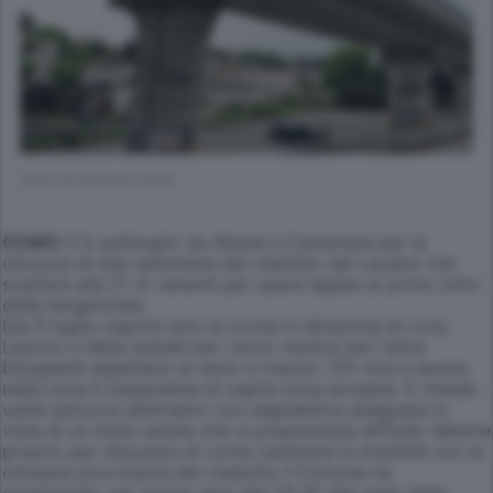
(Foto di Pozzoni Carlo)
COMO
C'è subbuglio da Albate a Camerlata per la
chiusura di due settimane del viadotto dei Lavatoi che
scatterà alle 21 di venerdì per opere legate al primo lotto
della tangenziale.
Dal 6 luglio riaprirà solo la corsia in direzione di Lora,
Lipomo e della statale per Lecco mentre per l'altra
bisognerà aspettare un anno e mezzo. Chi vive e lavora
nella zona è impaziente di capire cosa accadrà. E chiede
validi percorsi alternativi con segnaletica adeguata in
vista di un inizio estate che si preannuncia difficile. Mentre
proprio per discutere di come cambierà la mobilità con la
chiusura provvisoria del viadotto il Comune ha