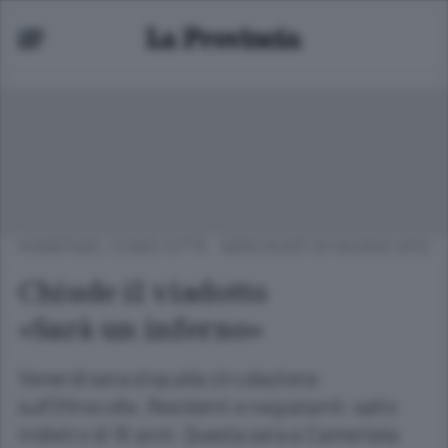
HOMEPAGE
/
COMO CITTÀ
MERCOLEDÌ 20 GIUGNO 2012
Chiude il viadotto
«Sarà un inferno»
Venerdì sera stop alla circolazione
sull'Oltrecolle. Residenti e negozianti: salto
indietro di 10 anni. Questa sera a Camerlata