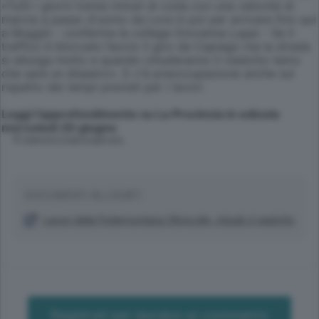
«Tutti i giorni trenta minuti di coda con una velocità di
marcia a passo d'uomo da Lora in poi per arrivare fino qui
a Muggiò - conferma la collega Giovanna Luppi - Se il
traffico è bloccato faccio il giro da Capiago ma la strada
si allunga molto e quando chiuderanno il viadotto temo
che sarà un disastro». E c'è preoccupazione anche sul
rispetto dei tempi previsti per i lavori.
Leggi l'approfondimento su La Provincia in edicola
mercoledì 20 giugno
© RIPRODUZIONE RISERVATA
DOCUMENTI ALLEGATI
Lavori della Pedemontana Oltrecolle, chiude il viadotto
Registrati per lasciare un commento