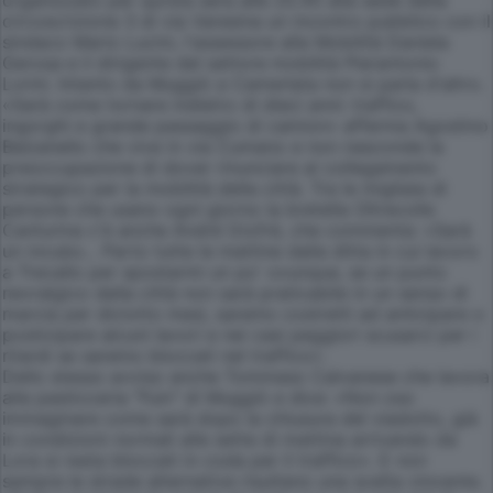
organizzato per qursta sera alle 20.45 alla sede della
circoscrizione 3 di via Varesina un incontro pubblico con il
sindaco Mario Lucini, l'assessore alla Mobilità Daniela
Gerosa e il dirigente del settore mobilità Pierantonio
Lorini. Intanto da Muggiò a Camerlata non si parla d'altro.
«Sarà come tornare indietro di dieci anni: traffico,
ingorghi e grande passaggio di camion» afferma Agostino
Balzanello che vive in via Cumano e non nasconde la
preoccupazione di dover rinunciare al collegamento
strategico per la mobilità della città. Tra le migliaia di
persone che usano ogni giorno la bretella Oltrecolle
Canturina c'è anche André Giofré, che commenta: «Sarà
un incubo... Parto tutte le mattine dalla ditta in cui lavoro
a Trecallo per spostarmi un po' ovunque, se un punto
nevralgico della città non sarà praticabile in un senso di
marcia per diciotto mesi, saremo costretti ad anticipare o
posticipare alcuni lavori e nei casi peggiori scusarci per i
ritardi se saremo bloccati nel traffico».
Dello stesso avviso anche Tommaso Calvanese che lavora
alla pasticceria "Fuin" di Muggiò e dice: «Non oso
immaginare come sarà dopo la chiusura del viadotto, già
in condizioni normali alle sette di mattina arrivando da
Lora si resta bloccati in coda per il traffico». E non
sempre le strade alternative risultano una scelta vincente.