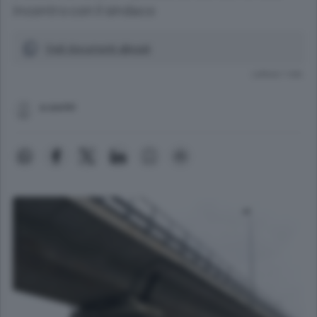
incontro con il sindaco
Vedi documenti allegati
Lettura 1 min.
a.savini