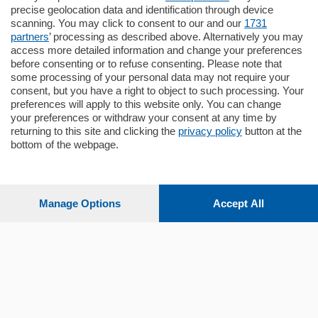
proponiamo prestigioso e luminoso
precise geolocation data and identification through device
appartamento all'ultimo piano di uno
scanning. You may click to consent to our and our
1731
stabile signorile …
partners
’ processing as described above. Alternatively you may
mq.
140
locali:
5
access more detailed information and change your preferences
before consenting or to refuse consenting. Please note that
some processing of your personal data may not require your
consent, but you have a right to object to such processing. Your
preferences will apply to this website only. You can change
your preferences or withdraw your consent at any time by
returning to this site and clicking the
privacy policy
button at the
bottom of the webpage.
Sezioni
Settimanali
Manage Options
Accept All
Territorio
Sport
Chi Siamo