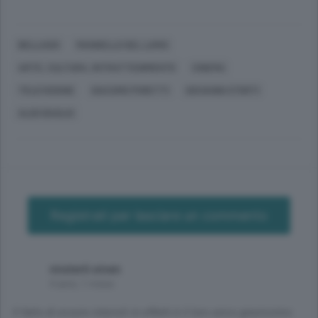
BELLAGIO
MANDELLO DEL LARIO
ARTE, CULTURA, INTRATTENIMENTO
CINEMA
TELEVISIONE
GIACOMO PORETTI
GIOVANNI STORTI
ALDO BAGLIO
Registrati per lasciare un commento
mister6 xmen
4 anni, 1 mese
Il fatto di essere interisti in effetti è il loro unico gravissimo