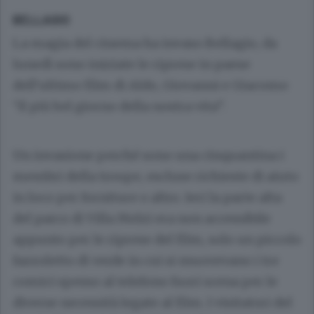
BELLAGIO
La magia del cinema ha invaso Bellagio, da
lunedì sono iniziate le riprese in paese
dell’ultimo film di Aldo, Giovanni e Giacomo
“Il più bel giorno della nostra vita”.
Un invasione perché sono una cinquantina i
membri della troupe, escluse richieste di aiuto
in loco per forniture o altro. Ieri la parte alta
del parco di Villa Melzi era non accessibile
appunto per le riprese del film, solo un piccolo
fazzoletto di verde in cui si muovevano i tre
comici spesso al telefono fuori scena per le
diverse necessità legate al film. I visitatori del