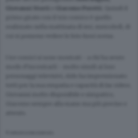
Giovanni Storti
e
Giacomo Poretti
. Quindi il
primo girato con il trio comico è quello
realizzato nella mattinata di ieri, mercoledì, di
cui si possono vedere le foto fuori scena.
I tre comici si sono mostrati - a chi ha avuto
modo d’incontrarli - molto simili ai loro
personaggi televisivi, Aldo ha impressionato
tutti per la sua empatia e capacità di far ridere,
Giovanni molto disponibile e simpatico,
Giacomo sempre alla mano ma più preciso e
attento.
© RIPRODUZIONE RISERVATA