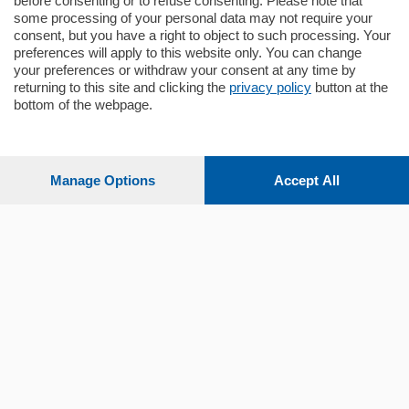
before consenting or to refuse consenting. Please note that
some processing of your personal data may not require your
consent, but you have a right to object to such processing. Your
preferences will apply to this website only. You can change
your preferences or withdraw your consent at any time by
Sezioni
returning to this site and clicking the
privacy policy
button at the
bottom of the webpage.
Settimanali
Manage Options
Accept All
Territorio
Sport
Chi Siamo
Servizi