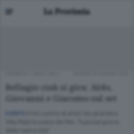
CRONACA
/
LAGO E VALLI
GIOVEDÌ 30 GIUGNO 2022
Bellagio ciak si gira: Aldo,
Giovanni e Giacomo sul set
Il trio comico di attori sta girando a
EVENTO
Villa Melzi le scene del film: “Il più bel giorno
della nostra vita”