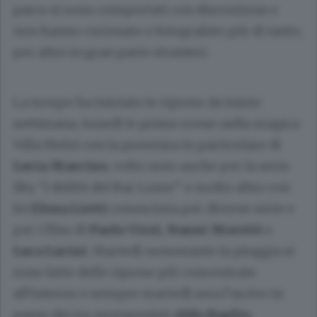
parco si sono comportati con discrezione e
non hanno curiosato o fotografato più di tanto,
per altro in gran parte stranieri.
La troupe ha iniziato le riprese da inizio
settimana, lunedì le prime scene nella magica
Villa Melzi con la presenza in particolare di
Lucia Mascino
, volto noto anche per la serie
Sky “I delitti del Bar Lume” e molto altro con
lei
Elena Lietti
conosciuta per diverse serie e
per i film di
Paolo Virzì, Nanni Moretti
e
Luca Lucini
. Martedì nonostante la pioggia si
sono fatte delle riprese più concentrate
all’interno e sempre martedì sera l’arrivo in
paese dei tre protagonisti
Aldo Baglio,