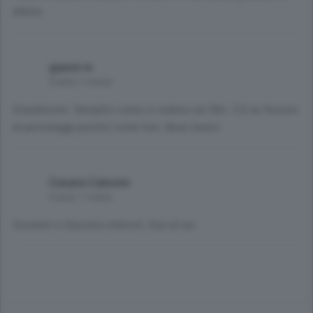
difetto
gianni m
4 anni, 1 mese
Grandissimi. Semplici come si vedono nei film. C'è ne fossero
di personaggi positivi come loro. Buon lavoro.
Cesare Calovini
4 anni, 1 mese
Giovanni e Giacomo interisti. Due di noi.