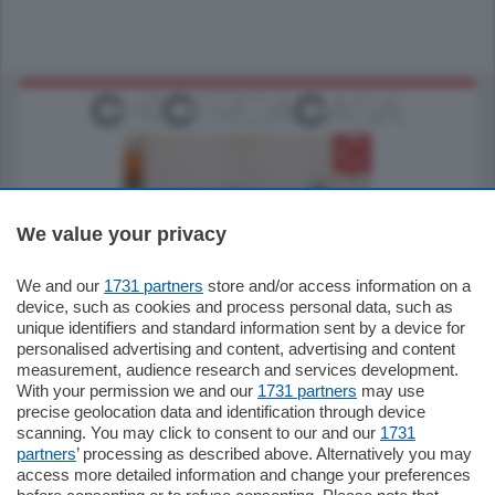
We value your privacy
185.000
€
We and our
1731 partners
store and/or access information on a
device, such as cookies and process personal data, such as
Cernobbio - Como
unique identifiers and standard information sent by a device for
Appartamento
personalised advertising and content, advertising and content
Situato nella tranquilla frazione di Piazza
measurement, audience research and services development.
Santo Stefano, in un contesto riservato e a
pochi minuti …
With your permission we and our
1731 partners
may use
precise geolocation data and identification through device
scanning. You may click to consent to our and our
1731
mq.
80
partners
’ processing as described above. Alternatively you may
access more detailed information and change your preferences