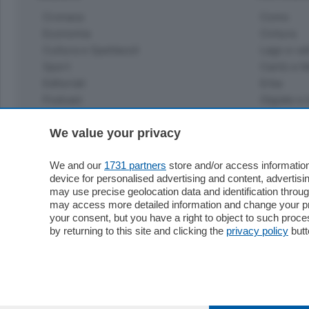
Cronaca
Como
Economia
Cintura
Cultura e Spettacoli
Lago e val
Sport
Cantù e M
Editoriali
Erba
Podcast
Olgiate e 
Quatar Pass
Media Inglese
We value your privacy
Sport
Storie nella Breva
Dirette C
Focus
We and our
1731 partners
store and/or access information
Classifica
device for personalised advertising and content, advert
Up
may use precise geolocation data and identification throu
Notizie C
Dossier
may access more detailed information and change your pre
Classifica
your consent, but you have a right to object to such proc
Classifica
by returning to this site and clicking the
privacy policy
butt
Settimanali
Classifich
L'Ordine
Imprese & Lavoro
Diogene