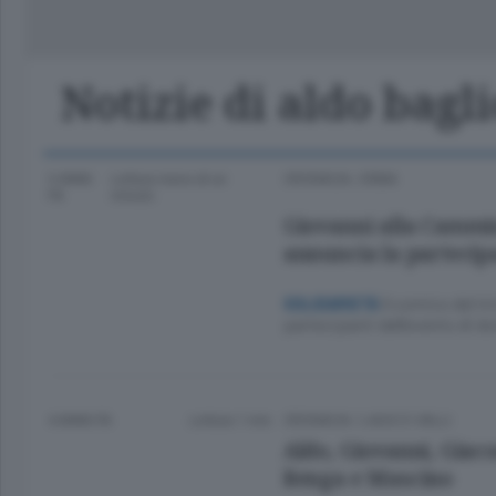
Classifica Serie A Femminile
Frontiera
Erba
Notizie di aldo bagl
3 ANNI
Lettura meno di un
CRONACA
/
ERBA
FA
minuto.
Giovanni alla Cammin
annuncia la partecip
Il comico del t
SOLIDARIETÀ
partecipanti dell’evento di 
4 ANNI FA
Lettura 1 min.
CRONACA
/
LAGO E VALLI
Aldo, Giovanni, Giaco
Renga e Mascino