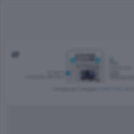
SFOGLIA
OGGI
L’EDIZIONE DIGITALE
PARZ NUVO
CRONACA
ECONOMIA
TERRITORIO
CU
Dirette Calcio Como
L'Ordine
Como
Notizie Calcio Como
Diogene
Lago e valli