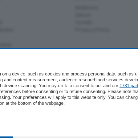
Redazione
Editore
li
Contatti
ariano
Privacy e Policy
bassa
alcio Como
 on a device, such as cookies and process personal data, such as uni
 Serie B
ising and content measurement, audience research and services deve
gh device scanning. You may click to consent to our and our
1731 par
alcio Como
ferences before consenting or to refuse consenting. Please note th
 Serie A
essing. Your preferences will apply to this website only. You can cha
 Serie A Femminile
on at the bottom of the webpage.
e