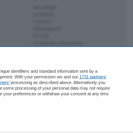
Necrologie
Pubblicità
Concorsi
Abbonamenti
Più letti
Le aziende comunicano
Speciali
Cinema
ChiCercaCasa
Archivio
que identifiers and standard information sent by a
lopment. With your permission we and our
1731 partners
Meteo
tners
’ processing as described above. Alternatively you
Skill Alexa
at some processing of your personal data may not require
Elezioni 2024
nge your preferences or withdraw your consent at any time