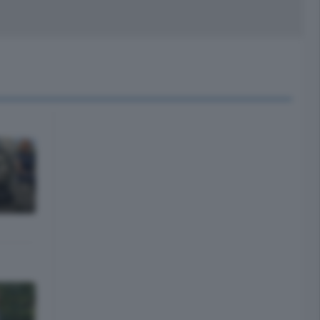
peciali
Cinema
rchivio
kill Alexa