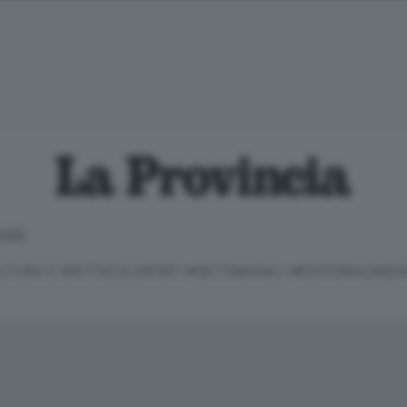
LOSO
LTURA E SPETTACOLI
SPORT
SETTIMANALI
EDITORIALI
MEDI
Classifica Serie B
Imprese & Lavoro
Cintura
Necrologie
P
Classifica Serie A
Salute & Benessere
Cantù e Mariano
Abbonamenti
P