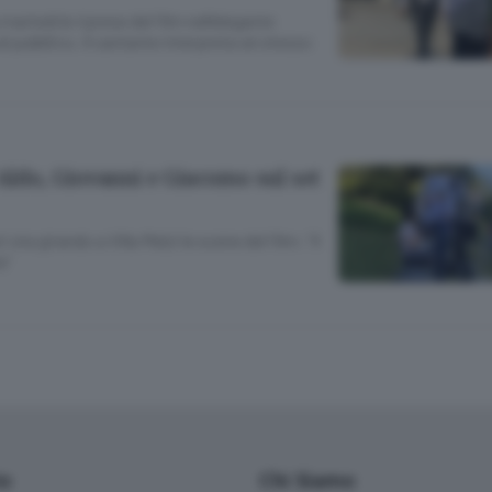
artedì le riprese del film nell’elegante
 pubblico. Il cantante interpreta sé stesso
: Aldo, Giovanni e Giacomo sul set
i sta girando a Villa Melzi le scene del film: “Il
a”
io
Chi Siamo