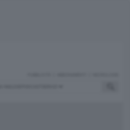
PUBBLICITÀ
ABBONAMENTI
NECROLOGIE
A INGLESE
PODCAST
SERVIZI
ubblicità
iù letti