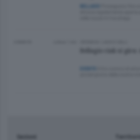
Proseguono fino a m
BELLAGIO
dimora regolarmente aperta al
nelle nozze in riva al lago
4 ANNI FA
Lettura 1 min.
CRONACA
/
LAGO E VALLI
Bellagio ciak si gira
Il trio comico di attor
EVENTO
più bel giorno della nostra vit
Sezioni
Territor