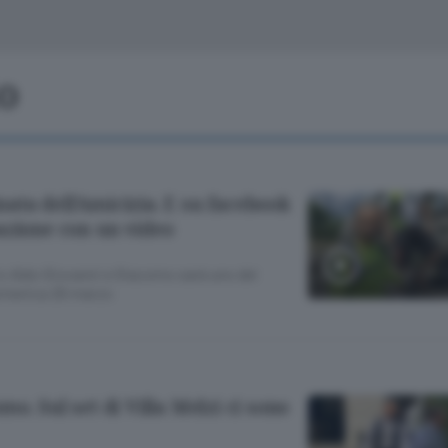
Classifiche
Olgiate e bassa
Le aziende comunicano
S
Podcast
io
ChiCercaCasa
A
Meteo
S
ata dell’Amicizia. E su facebook
Dossier
azione con un video
rio Aldo Giovanni e Giacomo sarà uno dei
domenica 26 marzo
mo. Sul set di Villa Melzi ci sono