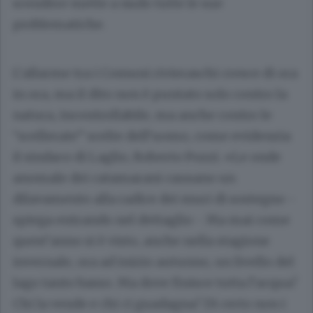
scendere mette a nudo tutte le sue
problematiche.
L’allarme tra i Comuni rivieraschi cresce di ora
in ora, ma il dito non è puntato solo contro la
natura, incontrollabile, ma anche contro le
“scellerate” scelte dell’uomo, come evidenzia
il sindaco di Laglio,
Roberto Pozzi
. «Le onde
anomale dei catamarani causano un
dilavamento alla radice dei muri di sostegno -
spiega entrando nel dettaglio - Ma mai come
quest’anno si è visto, anche nella stagione
invernale, ora ad inizio autunno, un livello del
lago tanto basso. Ma dove finisce tutta l’acqua?
Chi la vende e chi ci guadagna? Di certo non i