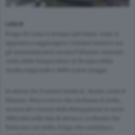
LAGLIO
Il lago di Como è sempre più basso. Anzi, si
appresta a raggiungere i minimi storici e tra
gli amministratori monta l’allarme, tenendo
conto delle temperature al di sopra della
media stagionale e delle scarse piogge.
In attesa che il meteo tenda al... brutto, resta il
bilancio. Muri a secco che rischiano il crollo,
motoscafi e mezzi della Navigazione in seria
difficoltà nelle fasi di attracco, scalinate che
finiscono nel nulla; il lago che continua a