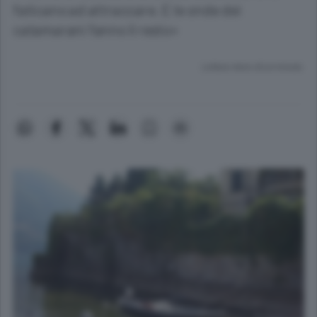
faticano ad attraccare. E le onde dei
catamarani fanno il resto»
Lettura meno di un minuto.