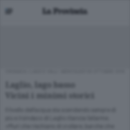
CRONACA
/
LAGO E VALLI
MERCOLEDÌ 05 OTTOBRE 2016
Laglio, lago basso
Vicini i minimi storici
Il livello dell’acqua sta scendendo sempre di
più e il sindaco di Laglio rilancia l’allarme.
«Muri che rischiano di crollare, barche che