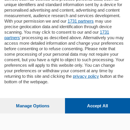
unique identifiers and standard information sent by a device for
Cernobbio - Como
personalised advertising and content, advertising and content
Appartamento
measurement, audience research and services development.
Situato nella tranquilla frazione di Piazza
With your permission we and our
1731 partners
may use
Santo Stefano, in un contesto riservato e a
precise geolocation data and identification through device
pochi minuti …
scanning. You may click to consent to our and our
1731
partners
’ processing as described above. Alternatively you may
mq.
80
access more detailed information and change your preferences
before consenting or to refuse consenting. Please note that
some processing of your personal data may not require your
consent, but you have a right to object to such processing. Your
preferences will apply to this website only. You can change
your preferences or withdraw your consent at any time by
returning to this site and clicking the
privacy policy
button at the
bottom of the webpage.
Sezioni
Settimanali
Manage Options
Accept All
Territorio