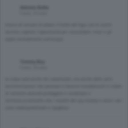
Antonio Botta
9 anni, 10 mesi
Invece di cercare di alzare il livello del lago con le vostre
lacrime cogliete l'opportunità per consolidare i muri e gli
argini normalmente sott'acqua.
Tommy Boy
9 anni, 10 mesi
la colpa sará anche dei catamarani ,ma anche delle varie
amministrazioni che pensano a favorire insediamenti e colate
di cemento anzichè proteggere e sistemare il
territorio,scommetto che i muretti del sig clooney e amici vari
sono stabili,piantonati e rigogliosi.