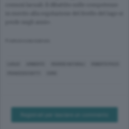
comuni lacuali. Il dibattito sulle competenze
in merito alla regolazione del livello del lago si
perde negli anni».
© RIPRODUZIONE RISERVATA
LAGLIO
AMBIENTE
RISORSE NATURALI
ROBERTO POZZI
FRANCESCO DOTTI
COMO
Registrati per lasciare un commento