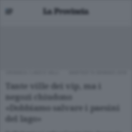
CRONACA
/
LAGO E VALLI
MARTEDÌ 15 GENNAIO 2019
Tante ville dei vip, ma i
negozi chiudono
«Dobbiamo salvare i paesini
del lago»