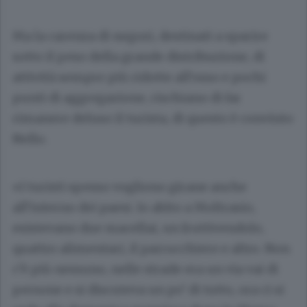
Ma la carenza di negozi, destinati a sparire
sotto il peso della grande distribuzione, di
attività sempre più ridotte all’osso e pochi
punti di aggregazione, rischiano di far
rimanere deluso il turista, di questo è convinto
Nello.
«I turisti spesso vogliono girane anche
all’interno dei paesi. Io abito a Moltrasio,
esistevano due macellai, un fruttivendolo,
quattro alimentari, il parrucchiere e altro. Non
c’è più nessuno, nelle strade era un via vai di
persone e si discuteva un po’ di tutto, ora ci si