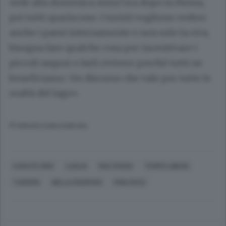
vede alla domenica mezz’ora dopo la Messa,
poi tutti spariscono. I turisti vogliono vedere
anche i paesi internamente e non solo la riva,
bisogna fare qualche cosa per incentivare i
piccoli negozi e farli rivivere perché tutti ne
beneficiamo. Un discorso che vale per tutte le
realtà del lago».
© RIPRODUZIONE RISERVATA
CARATE URIO
LAGLIO
MOLTRASIO
TEMPO LIBERO
TURISMO
NELLO MASPERO
PINA RIZZI