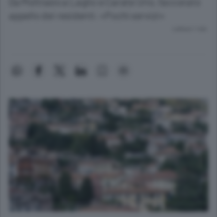
Da Moltrasio a Laglio e Carate Urio, l’accorato
appello dei residenti: «Pochi servizi»
Lettura 1 min.