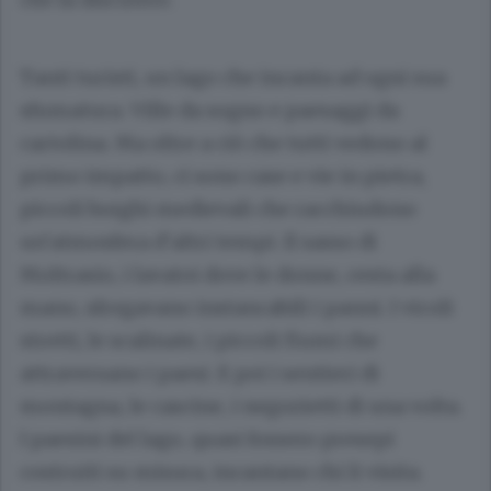
Tanti turisti, un lago che incanta ad ogni sua
sfumatura. Ville da sogno e paesaggi da
cartolina. Ma oltre a ciò che tutti vedono al
primo impatto, ci sono case e vie in pietra,
piccoli borghi medievali che racchiudono
un’atmosfera d’altri tempi. Il sasso di
Moltrasio, i lavatoi dove le donne, cesta alla
mano, sfregavano instancabili i panni. I vicoli
stretti, le scalinate, i piccoli fiumi che
attraversano i paesi. E poi i sentieri di
montagna, le cascine, i negozietti di una volta.
I paesini del lago, quasi fossero presepi
costruiti su misura, incantano chi li visita.