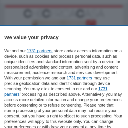
We value your privacy
We and our
1731 partners
store and/or access information on a
185.000
€
device, such as cookies and process personal data, such as
unique identifiers and standard information sent by a device for
Cernobbio - Como
personalised advertising and content, advertising and content
Appartamento
measurement, audience research and services development.
Situato nella tranquilla frazione di Piazza
With your permission we and our
1731 partners
may use
Santo Stefano, in un contesto riservato e a
precise geolocation data and identification through device
pochi minuti …
scanning. You may click to consent to our and our
1731
partners
’ processing as described above. Alternatively you may
mq.
80
access more detailed information and change your preferences
before consenting or to refuse consenting. Please note that
some processing of your personal data may not require your
consent, but you have a right to object to such processing. Your
preferences will apply to this website only. You can change
your preferences or withdraw your consent at any time by