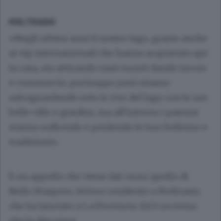
MOLTRASIO
«Negli ultimi anni il nostro lago, grazie anche
ai vip internazionali che hanno acquistato qui
la casa, sta attirando tanti turisti dando lavoro
e commercio, purtroppo però stiamo
salvaguardando solo le rive del lago con le sue
belle ville e giardini, ma all’interno i paesini
stanno soffrendo e perdendo le loro bellezze e
tradizioni».
È un appello che viene dal cuore quello di
Nello Maspero, lettore residente a Moltrasio,
che ha lanciato a La Provincia. Ed è un tema
che fa discutere.