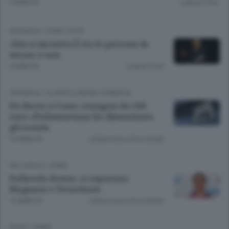
3 ANNI FA
Lettura 2 min.
CRONACA
/
COMO CITTÀ
«Dio si incontra È tra le persone in
mezzo a noi»
9 ANNI FA
Lettura 5 min.
CRONACA
/
OLGIATE E BASSA COMASCA
Da Busto a Como, stangata da 500
euro «Pedemontana ha dimenticato
gli sconti»
10 ANNI FA
Lettura meno di un minuto.
PALLAVOLO
/
ERBA
Pallavolo donne, si separano
Magnano e Tecnoteam
10 ANNI FA
Lettura meno di un minuto.
SPORT
/
ERBA