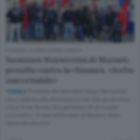
ECONOMIA
/
OLGIATE E BASSA COMASCA
Suominen Nonwovens di Mozzate,
presidio contro la chiusura. «Scelta
inaccettabile»
Protesta dei lavoratori dopo l’annuncio
TESSILE
choc relativo alla dismissione del sito produttivo.
«Due linee ferme, ma parlavano di un nuovo
contratto». Il caso della sede di Novara, dove
l’azienda assume