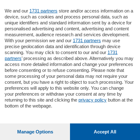
We and our
1731 partners
store and/or access information on a
Settimanali
device, such as cookies and process personal data, such as
unique identifiers and standard information sent by a device for
personalised advertising and content, advertising and content
Territorio
measurement, audience research and services development.
With your permission we and our
1731 partners
may use
precise geolocation data and identification through device
Sport
scanning. You may click to consent to our and our
1731
partners
’ processing as described above. Alternatively you may
access more detailed information and change your preferences
Chi Siamo
before consenting or to refuse consenting. Please note that
some processing of your personal data may not require your
consent, but you have a right to object to such processing. Your
Servizi
preferences will apply to this website only. You can change
your preferences or withdraw your consent at any time by
returning to this site and clicking the
privacy policy
button at the
bottom of the webpage.
© COPYRIGHT 2026 - La Provincia di Como S.r.l. P. IVA
04178040137 via Giovanni de Simoni 6 – 22100 - E' vietata
Manage Options
Accept All
la riproduzione anche parziale
Iscritta al Registro Imprese di Como al n. 425567 Capitale