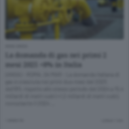
ANSA GREEN
La domanda di gas nei primi 2
mesi 2025 +8% in Italia
(ANSA) - ROMA, 04 MAR - La domanda italiana di
gas è cresciuta nei primi due mesi del 2025
dell'8% rispetto allo stesso periodo del 2024 a 15,4
miliardi di metri cubi (+1,2 miliardi di metri cubi),
nonostante il 2024 …
1 ANNO FA
Lettura 1 min.