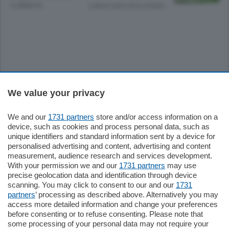
12 ANNI FA
Lettura meno di un minuto.
Sezioni
We value your privacy
We and our
1731 partners
store and/or access information on a
Settimanali
device, such as cookies and process personal data, such as
unique identifiers and standard information sent by a device for
personalised advertising and content, advertising and content
Territorio
measurement, audience research and services development.
With your permission we and our
1731 partners
may use
precise geolocation data and identification through device
Sport
scanning. You may click to consent to our and our
1731
partners
’ processing as described above. Alternatively you may
access more detailed information and change your preferences
Chi Siamo
before consenting or to refuse consenting. Please note that
some processing of your personal data may not require your