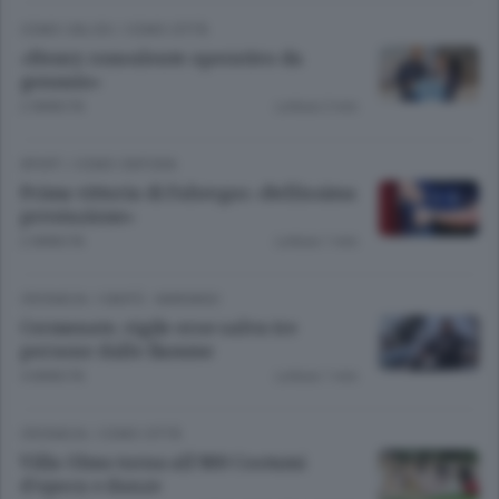
COMO CALCIO
/
COMO CITTÀ
«Henry consulente operativo da
gennaio»
2 ANNI FA
Lettura 2 min.
SPORT
/
COMO CINTURA
Prima vittoria di Fabregas «Bellissima
prestazione»
2 ANNI FA
Lettura 1 min.
CRONACA
/
CANTÙ - MARIANO
Cermenate, vigile eroe salva tre
persone dalle fiamme
4 ANNI FA
Lettura 1 min.
CRONACA
/
COMO CITTÀ
Villa Olmo torna all’800 Costumi
d’epoca e danze