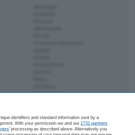
Necrologie
Pubblicità
Concorsi
Abbonamenti
Più letti
Le aziende comunicano
Speciali
Cinema
ChiCercaCasa
Archivio
Meteo
Skill Alexa
Elezioni 2024
que identifiers and standard information sent by a
lopment. With your permission we and our
1731 partners
tners
’ processing as described above. Alternatively you
at some processing of your personal data may not require