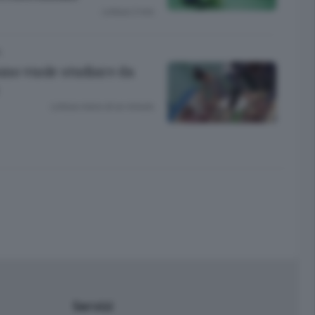
Lettura 2 min.
A
uno vuole studiare da
Lettura meno di un minuto.
Servizi