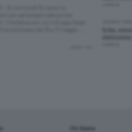
2 ANNI FA
 - Al via lunedì 16 marzo su
oni per partecipare alla quinta
, l'iniziativa con cui il Gruppo Sogin
CRONACA
/
ERB
Erba, ness
 fine settimana del 16 e 17 maggio, …
elettricista
9 ANNI FA
Lettura 1 min.
io
Chi Siamo