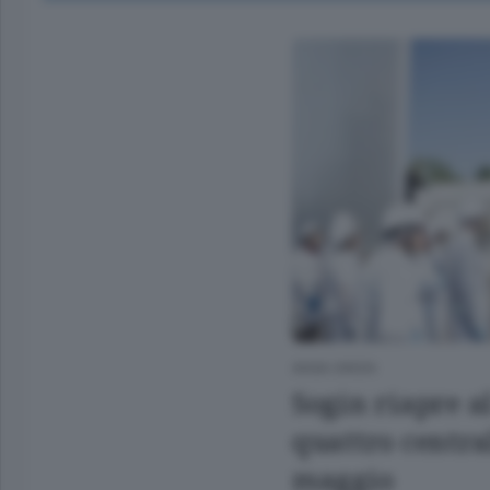
ANSA GREEN
Sogin riapre a
quattro central
maggio