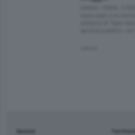
(ANSA) - ROMA, 11 MAR
www.sogin.it le iscrizi
edizione di "Open Gate"
aprirà al pubblico, nel
4 MESI FA
Sezioni
Territor