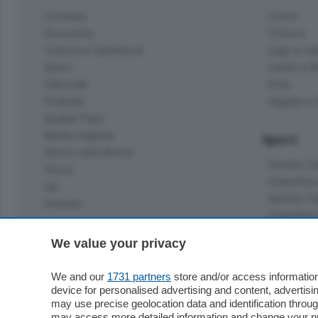
Cronaca
Como
Economia
Cintura
Cultura e Spettacoli
Lago e val
Sport
Cantù e M
Editoriali
Erba
Podcast
Olgiate e 
Quatar Pass
Media Inglese
Sport
Storie nella Breva
Dirette C
Focus
Classifica
Up
Notizie C
Dossier
Classifica
Classifica
Settimanali
We value your privacy
Classifich
L'Ordine
We and our
1731 partners
store and/or access information
Imprese & Lavoro
device for personalised advertising and content, advert
Diogene
may use precise geolocation data and identification throu
Salute & Benessere
may access more detailed information and change your pre