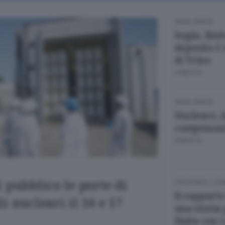
ANSA GREEN
Sogin, finit
deposito 2 
di Trino
6 MESI FA
ANSA GREEN
Nucleare, d
compensaz
8 MESI FA
l pubblico le porte di
FRONTIERA
/
COM
Il rapporto 
i nucleari il 16 e 17
una storia 
finita con