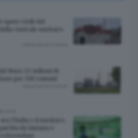
e opere civili del
della centrale nucleare
Lettura meno di un minuto.
al Mase 15 milioni di
ione per 100 comuni
Lettura meno di un minuto.
O CITTÀ
tra l’Italia e il nucleare,
partita da lontano e
 i referendum