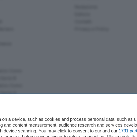
Redazione
Editore
li
Contatti
ariano
Privacy e Policy
bassa
alcio Como
 Serie B
alcio Como
 Serie A
 Serie A Femminile
e
 on a device, such as cookies and process personal data, such as uni
ising and content measurement, audience research and services deve
gh device scanning. You may click to consent to our and our
1731 par
ferences before consenting or to refuse consenting. Please note th