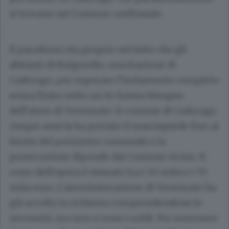
si trovano nel Comune confinante.
Il paradosso sta proprio nel fatto che gli
abitanti di Bulgorello, una frazione di
Cadorago, per superare l’isolamento completo
senza finire sotto un tir hanno bisogno
dell’aiuto di Vertemate: il comune di Cadorago
cinque anni fa ha portato il marciapiede fino al
limite del perimetro comunale e la
prosecuzione dipende dal Comune vicino. Il
costo dell’opera è stimato tra i 50 mila e i 70
mila euro. L’amministrazione di Vertemate ha
già accolto la richiesta comprendendone le
necessità, ma non ci sono i soldi. Per sostenere