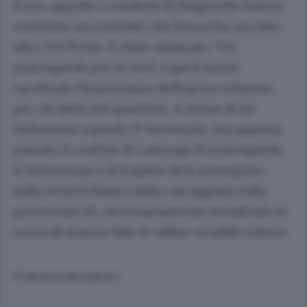
il loro appello i residenti di Bulgorello hanno
costituito un comitato che finora ha raccolto
oltre 550 firme. È stato chiamato “Un
marciapiede per la vita”, e già il nome
racchiude l’importanza dell’opera richiesta
per chi abita nel quartiere. A meno di un
chilometro a piedi c’è Vertemate, ma appena
passato il confine di Cadorago il marciapiede
si interrompe e il tragitto deve proseguire
sulla striscia bianca della carreggiata sulla
provinciale 26, necessariamente invadendo la
corsia di marcia dato il calibro stradale ridotto.
© RIPRODUZIONE RISERVATA