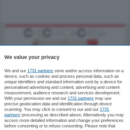
We value your privacy
We and our
1731 partners
store and/or access information on a
185.000
€
device, such as cookies and process personal data, such as
unique identifiers and standard information sent by a device for
Cernobbio - Como
personalised advertising and content, advertising and content
Appartamento
measurement, audience research and services development.
Situato nella tranquilla frazione di Piazza
With your permission we and our
1731 partners
may use
Santo Stefano, in un contesto riservato e a
precise geolocation data and identification through device
pochi minuti …
scanning. You may click to consent to our and our
1731
partners
’ processing as described above. Alternatively you may
mq.
80
access more detailed information and change your preferences
before consenting or to refuse consenting. Please note that