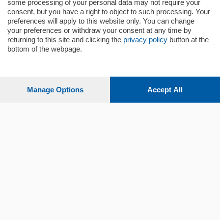
some processing of your personal data may not require your
consent, but you have a right to object to such processing. Your
preferences will apply to this website only. You can change
your preferences or withdraw your consent at any time by
returning to this site and clicking the
privacy policy
button at the
bottom of the webpage.
Sezioni
Settimanali
Manage Options
Accept All
Territorio
Sport
Chi Siamo
Servizi