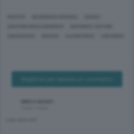
MOZZATE
DELINQUENZA GIOVANILE
SOCIALE
QUESTIONI SOCIALI (GENERICO)
SENTIMENTI, COSTUME
ADOLESCENZA
INFANZIA
CLAUDIO PREDA
LUIGI MONZA
Registrati per lasciare un commento
MIRCO NOVATI
5 anni, 1 mese
colpa della DAD