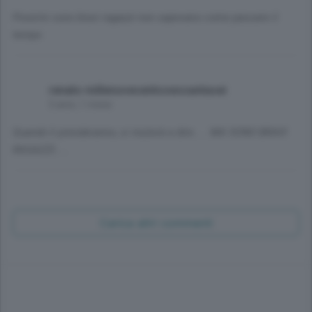
Poverini sono bravi ragazzi non sapevano come passare il
tempo
renato millenovecentosessantasei
5 anni, 1 mese
Quando li prenderanno, si inizierà a dire..... MA SONO BRAVI
RAGAZZI.....
Carica altri commenti