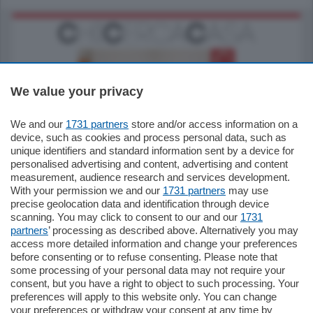
We value your privacy
We and our
1731 partners
store and/or access information on a
185.000
€
device, such as cookies and process personal data, such as
unique identifiers and standard information sent by a device for
Cernobbio - Como
personalised advertising and content, advertising and content
Appartamento
measurement, audience research and services development.
Situato nella tranquilla frazione di Piazza
With your permission we and our
1731 partners
may use
Santo Stefano, in un contesto riservato e a
precise geolocation data and identification through device
pochi minuti …
scanning. You may click to consent to our and our
1731
partners
’ processing as described above. Alternatively you may
mq.
80
access more detailed information and change your preferences
before consenting or to refuse consenting. Please note that
some processing of your personal data may not require your
consent, but you have a right to object to such processing. Your
preferences will apply to this website only. You can change
your preferences or withdraw your consent at any time by