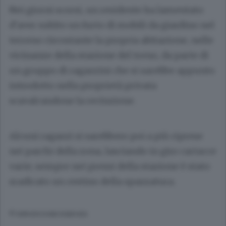
Nei giorni scorsi, un residente ha lamentato
d’aver subito un furto di mobili da giardino nel
terreno circostante la propria abitazione, nelle
vicinanze della stazione del treno, da parte di
un gruppo di ragazzini che si sarebbe appunto
introdotto nella proprietà privata
scavalcandone la recinzione.
Alcuni ragazzi si sarebbero poi a più riprese
nei parchi della zona, lasciando in giro cartacce
varie; sempre nei pressi della stazione è stato
sradicato un cestino della spazzatura.
© RIPRODUZIONE RISERVATA