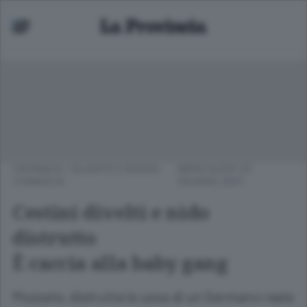
CRONACA
/
OLGIATE E BASSA
MERCOLEDÌ 23
COMASCA
GIUGNO 2021
Cestini divelti e nido
distrutto
È caccia alla baby gang
Mozzate, distrutte le uova di un Germano reale