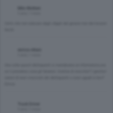
Milo Molteni
5 anni, 1 mese
Certo che non educare degli sfigati del genere non dev'essere
facile
enrica vittani
5 anni, 1 mese
Una volta questi delinquenti si mandavano al riformatorio,ora
se li prendono cosa gli faranno :tiratina di orecchie? I genitori
sanno di aver cresciuto dei delinquenti o sono uguali a loro?
Enrica
Truck Driver
5 anni, 1 mese