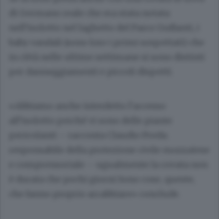
di Germano reale che era stata notata
nell’isolotto nel laghetto del Parco Guffanti, i
baby vandali (sono loro i primi sospettati) che
in città nelle ultime settimane si sono distinti
per danneggiamenti e piccoli dispetti.
«Abbiamo anche interdetto l’accesso
all’isolotto perché vi sono delle piante
pericolanti – racconta Claudio Preda.
responsabile della protezione civile mozzatese
e comprensoriale – ugualmente la covata non
è durata che pochi giorni.Sono cose, queste,
che fanno proprio arrabbiare» conclude.