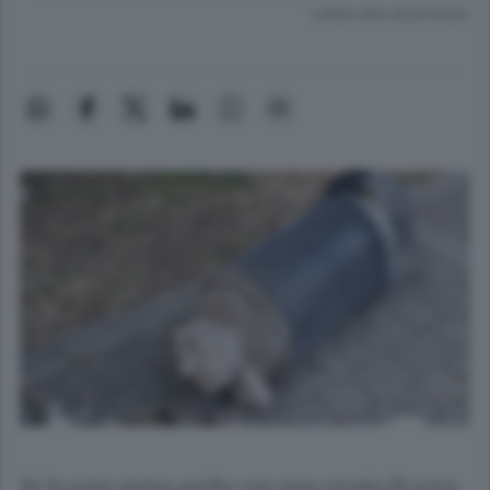
Lettura meno di un minuto.
Se la sono presa anche con una covata di uova