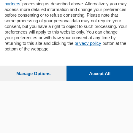
partners
’ processing as described above. Alternatively you may
mq.
140
locali:
5
access more detailed information and change your preferences
before consenting or to refuse consenting. Please note that
some processing of your personal data may not require your
consent, but you have a right to object to such processing. Your
preferences will apply to this website only. You can change
your preferences or withdraw your consent at any time by
returning to this site and clicking the
privacy policy
button at the
bottom of the webpage.
Sezioni
Settimanali
Manage Options
Accept All
Territorio
Sport
Chi Siamo