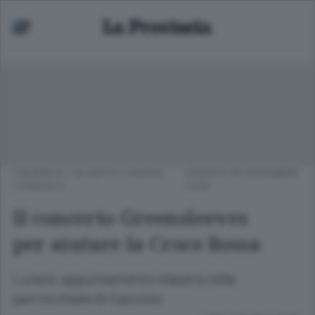
CRONACA
/
OLGIATE E BASSA
GIOVEDÌ 05 DICEMBRE
COMASCA
2019
Il concerto Greensleeves
per aiutare la Croce Rossa
Lurate, appuntamento stasera nella
parrocchiale di Caccivio