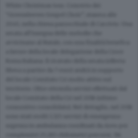
White Christmas tour. Concerto dei
“Greensleeves Gospel Choir”, stasera alle
20.45, nella chiesa parrocchiale di Caccivio. Una
serata all’insegna delle melodie che
avvicinano al Natale, con una finalità benefica
a favore della locale delegazione della Croce
Rossa Italiana. Il ricavato della serata (offerta
libera a partire da 7 euro) andrà in supporto
del locale Comitato Cri molto attivo sul
territorio. Oltre ottomila servizi effettuati dal
locale Comitato della Cri nel 2018 (ultimo
consuntivo consolidato). Nel dettaglio, nel 2018
sono stati svolti 1.325 servizi di emergenza-
urgenza in ambulanza coordinati da Areu per
complessivi 25.265 chilometri percorsi; 314