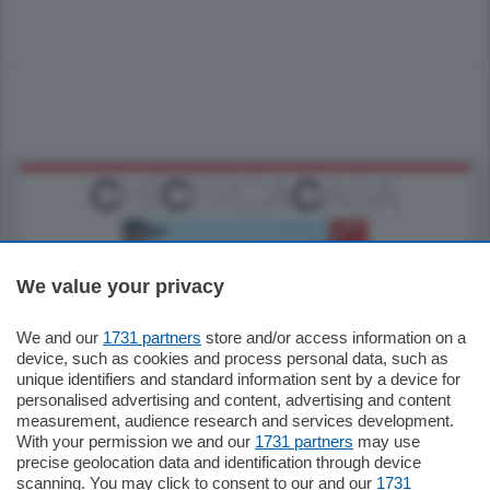
We value your privacy
We and our
1731 partners
store and/or access information on a
770.000
€
device, such as cookies and process personal data, such as
unique identifiers and standard information sent by a device for
Como - Como
personalised advertising and content, advertising and content
Plurilocale
measurement, audience research and services development.
in zona residenziale e tranquilla,
With your permission we and our
1731 partners
may use
proponiamo prestigioso e luminoso
precise geolocation data and identification through device
appartamento all'ultimo piano di uno
scanning. You may click to consent to our and our
1731
stabile signorile …