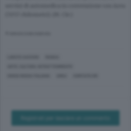
servizi di automedica in convenzione con Areu
(7.057 chilometri). (M. Cle.)
© RIPRODUZIONE RISERVATA
LURATE CACCIVIO
MUSICA
ARTE, CULTURA, INTRATTENIMENTO
CROCE ROSSA ITALIANA
AREU
COMITATO CRI
Registrati per lasciare un commento